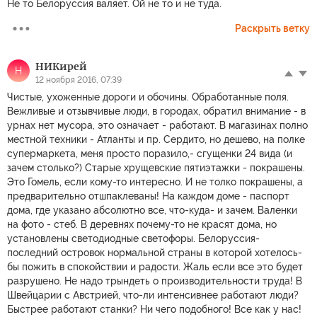
Не то Белоруссия валяет. Ой не то и не туда.
Раскрыть ветку
НИКирей
Н
12 ноября 2016, 07:39
Чистые, ухоженные дороги и обочины. Обработанные поля.
Вежливые и отзывчивые люди, в городах, обратил внимание - в
урнах нет мусора, это означает - работают. В магазинах полно
местной техники - Атланты и пр. Сердито, но дешево, на полке
супермаркета, меня просто поразило,- сгущенки 24 вида (и
зачем столько?) Старые хрущевские пятиэтажки - покрашены.
Это Гомель, если кому-то интересно. И не толко покрашены, а
предварительно отшпаклеваны! На каждом доме - паспорт
дома, где указано абсолютно все, что-куда- и зачем. Валенки
на фото - стеб. В деревнях почему-то не красят дома, но
установлены светодиодные светофоры. Белоруссия-
последний островок нормальной страны в которой хотелось-
бы пожить в спокойствии и радости. Жаль если все это будет
разрушено. Не надо трындеть о производительности труда! В
Швейцарии с Австрией, что-ли интенсивнее работают люди?
Быстрее работают станки? Ни чего подобного! Все как у нас!