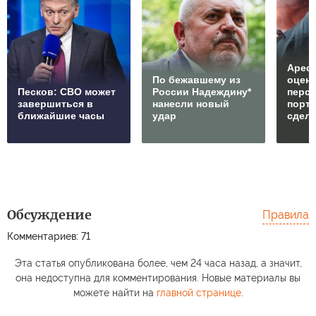
Арест
По бежавшему из
оцен
Песков: СВО может
России Надеждину*
перс
завершиться в
нанесли новый
порто
ближайшие часы
удар
сдел
Обсуждение
Правила
Комментариев: 71
Эта статья опубликована более, чем 24 часа назад, а значит,
она недоступна для комментирования. Новые материалы вы
можете найти на
главной странице
.