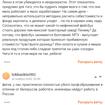
Лично в этом убеждался и неоднократно. Этот показатель
придуман для того, что бы пудрить людям мозги о том, что они
мало работают и мало зарабатывают. На самом деле -
неправильно используется методика расчета себестоимости и
фонда зарплаты, а денежки уходят ....тю-тю в карман кому надо.
Согласитесь, что не может какой-то мифический фейсбук
стоить дороже чем минский тракторный завод! Почему? Да
потому, что фейсбук занимается болтовней, МТЗ - выпускает
реальную продукцию которая приносит прибавочную
стоимость! Чувствуете разницу? Или лопата в чулане и мешок
муки под столом либо сладкая трепотня на ушах соседки.
Чего-й то в этом мире не так, ребята!
Раскрыть ветку
lokhankin1912
L
12 ноября 2016, 10:06
фигня, у нас практически полностью убито проф.образование в
отличие от белорусов. работяги, инженеры найдут работу в
России.
Раскрыть ветку