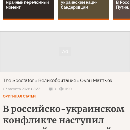
мрачный переломный
украинским наци-
В Росс
момент
бандеровцам
Путин, 
The Spectator
Великобритания
Оуэн Маттьюз
0
1190
07 августа 2026 03:27
ОРИГИНАЛ СТАТЬИ
В российско-украинском
конфликте наступил