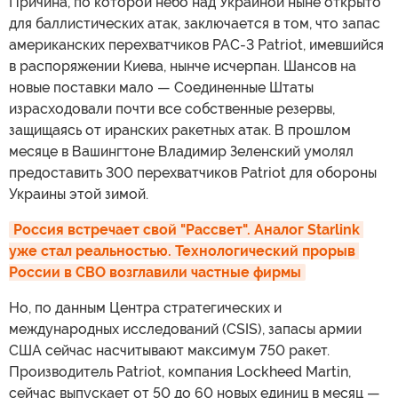
Причина, по которой небо над Украиной ныне открыто
для баллистических атак, заключается в том, что запас
американских перехватчиков PAC-3 Patriot, имевшийся
в распоряжении Киева, нынче исчерпан. Шансов на
новые поставки мало — Соединенные Штаты
израсходовали почти все собственные резервы,
защищаясь от иранских ракетных атак. В прошлом
месяце в Вашингтоне Владимир Зеленский умолял
предоставить 300 перехватчиков Patriot для обороны
Украины этой зимой.
Россия встречает свой "Рассвет". Аналог Starlink 
уже стал реальностью. Технологический прорыв 
России в СВО возглавили частные фирмы
Но, по данным Центра стратегических и
международных исследований (CSIS), запасы армии
США сейчас насчитывают максимум 750 ракет.
Производитель Patriot, компания Lockheed Martin,
сейчас выпускает от 50 до 60 новых единиц в месяц —