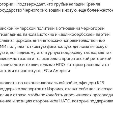
огории», подтверждает, что грубые нападки Кремля
государство Черногорию вошли в новую, еще более жесто
ийской имперской политики в отношении Черногории
тизападные, панславистские и «великосербские» партии,
славная церковь, антинатовские неправительственные
СМИ получают открытую финансовую, дипломатическую,
ю и, по-видимому, агентурную поддержку так же, как так
ависимые газеты и телеканалы с пронатовской риторикой
 капиталом и те влиятельные НПО, которые располагают
антами от институтов ЕС и Америки.
циалисты по неконвенциональной войне, офицеры КГБ
 поддержке экспертов из Израиля, ставят себе целью созда
илия и страха, чтобы поколебать упрочившееся прозапад
нение и позицию сторонников НАТО, которые поддержив