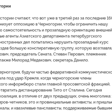
тории
стории считают, что вот уже в третий раз за последние 16
низует оппозицию в Черногории, чтобы ограничить нашу
ю самостоятельность и прозападную ориентацию внешне
вые агенты Азиатского департамента петербургского
ностранных дел попытались нарушить прозападный курс
оздав большую конспиративную группу, которую возглавля
вич, председатель Сената, Стеван Перович, племянник
 также Милорад Медакович, секретарь Данило.
Черногория, будучи частью федеративной коммунистическ
ла под удар Кремля, когда черногорские члены
ого информбюро стали главной просоветской фракцией,
твратить дистанцирование Тито от Сталина. Сегодня
оалиция, в отличие от двух предыдущих, очень многолика:
ров-четников, это и провинциальные активисты, и пришлы
икалы, и квазилевые панслависты, поддерживаемые бывши