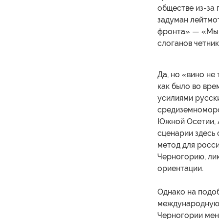
обществе из-за 
задуман лейтмо
фронта» — «Мы 
слоганов четник
Да, но «вино не
как было во вре
усилиями русски
средиземноморск
Южной Осетии, 
сценарии здесь
метод для росси
Черногорию, ли
ориентации.
Однако на подо
международную о
Черногории мень