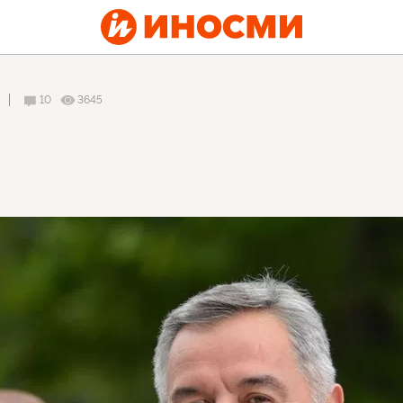
10
3645