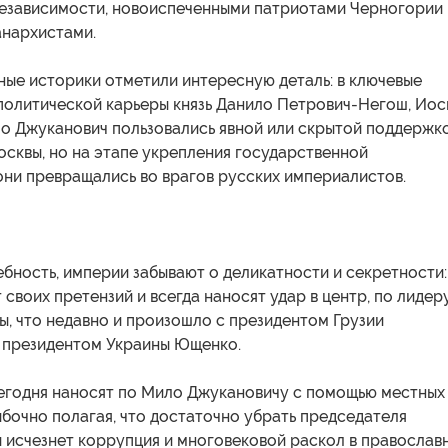
езависимости, новоиспеченными патриотами Черногории
анархистами.
ые историки отметили интересную деталь: в ключевые
политической карьеры князь Данило Петрович-Негош, Иос
ло Джуканович пользовались явной или скрытой поддержк
сквы, но на этапе укрепления государственной
они превращались во врагов русских империалистов.
бность, империи забывают о деликатности и секретности:
 своих претензий и всегда наносят удар в центр, по лидер
, что недавно и произошло с президентом Грузии
 президентом Украины Ющенко.
сегодня наносят по Мило Джукановичу с помощью местных
бочно полагая, что достаточно убрать председателя
и исчезнет коррупция и многовековой раскол в православ