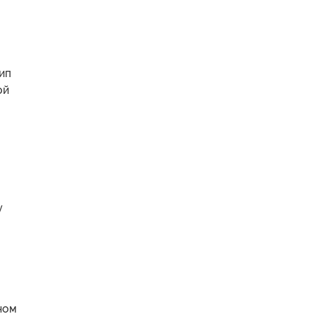
ип
ой
у
ном