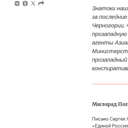
Знатоки наш
за последние
Черногории,
прозападную
агенты Азиа
Министерств
прозападный 
конспиративн
Милорад Попо
Письмо Сергея 
«Единой России