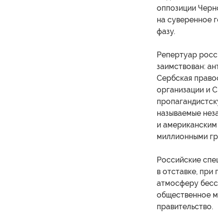
оппозиции Черн
на суверенное 
фазу.
Репертуар росс
заимствован: ан
Сербская право
организации и 
пропагандистску
называемые нез
и американским
миллионными гр
Российские спе
в отставке, при
атмосферу бесс
общественное м
правительство.