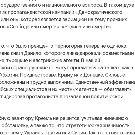
государственного и национального вопроса. В таком духе
тив пропагандистской кампании «Демократического
или он», которая является вариацией на тему прежних
ов «Свобода или смерть», «Родина или смерть».
 то, что было прежде», а Черногория теперь не одинока,
мена князя Данило, которого ликвидировали совместными
е, турецкие и австрийские агенты. В нашей
ой стране русские не могут проехаться на танках, как в
Абхазии, Приднестровье, Крыму или Донецке. Силовые
 осложнены и трудно выполнимы. Единственный эффективн
йских специалистов и их местных агентов — обезглавить
квидировав протагониста прозападной политической
бную авантюру Кремль не решится, учитывая нынешнюю
бстановку, а также то, что стратегическая значимость
ше, чем у Украины, Грузии или Сирии. Так что стоит ожида