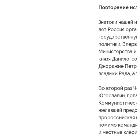
Повторение ис
Знатоки нашей и
лет Россия орга
государственну
политики. Впер
Министерства и
князя Данило, с
Джорджие Петро
владыки Рада, а
Во второй раз 
Югославии, попа
Коммунистическ
желавшей предо
пророссийская к
помимо команди
и местные клер