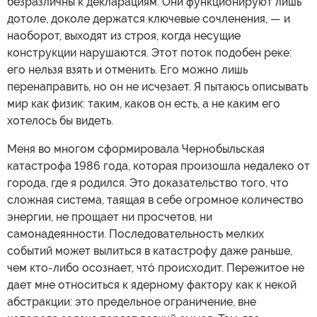
безразличны к декларациям. Они функционируют лишь
дотоле, доколе держатся ключевые сочленения, — и
наоборот, выходят из строя, когда несущие
конструкции нарушаются. Этот поток подобен реке:
его нельзя взять и отменить. Его можно лишь
перенаправить, но он не исчезает. Я пытаюсь описывать
мир как физик: таким, каков он есть, а не каким его
хотелось бы видеть.
Меня во многом сформировала Чернобыльская
катастрофа 1986 года, которая произошла недалеко от
города, где я родился. Это доказательство того, что
сложная система, таящая в себе огромное количество
энергии, не прощает ни просчетов, ни
самонадеянности. Последовательность мелких
событий может вылиться в катастрофу даже раньше,
чем кто-либо осознает, чтó происходит. Пережитое не
дает мне относиться к ядерному фактору как к некой
абстракции: это предельное ограничение, вне