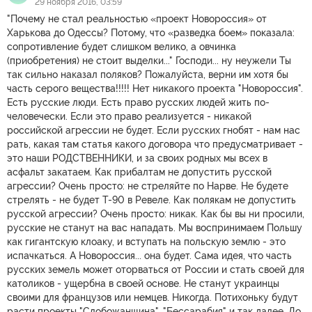
29 ноября 2016, 03:59
"Почему не стал реальностью «проект Новороссия» от
Харькова до Одессы? Потому, что «разведка боем» показала:
сопротивление будет слишком велико, а овчинка
(приобретения) не стоит выделки..." Господи... ну неужели Ты
так сильно наказал поляков? Пожалуйста, верни им хотя бы
часть серого вещества!!!!! Нет никакого проекта "Новороссия".
Есть русские люди. Есть право русских людей жить по-
человечески. Если это право реализуется - никакой
российской агрессии не будет. Если русских гнобят - нам нас
рать, какая там статья какого договора что предусматривает -
это наши РОДСТВЕННИКИ, и за своих родных мы всех в
асфальт закатаем. Как прибалтам не допустить русской
агрессии? Очень просто: не стреляйте по Нарве. Не будете
стрелять - не будет Т-90 в Ревеле. Как полякам не допустить
русской агрессии? Очень просто: никак. Как бы вы ни просили,
русские не станут на вас нападать. Мы воспринимаем Польшу
как гигантскую клоаку, и вступать на польскую землю - это
испачкаться. А Новороссия... она будет. Сама идея, что часть
русских земель может оторваться от России и стать своей для
католиков - ущербна в своей основе. Не станут украинцы
своими для французов или немцев. Никогда. Потихоньку будут
расти проекты "Слобожанщина", "Бессарабия" и так далее. До