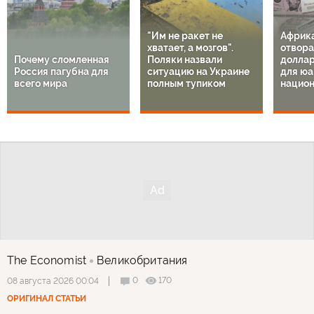
"Им не ракет не
Африк
хватает, а мозгов".
отвора
Почему сломленная
Поляки назвали
доллар
Россия пагубна для
ситуацию на Украине
для юа
всего мира
полным тупиком
национ
The Economist
Великобритания
0
170
08 августа 2026 00:04
ОРИГИНАЛ СТАТЬИ