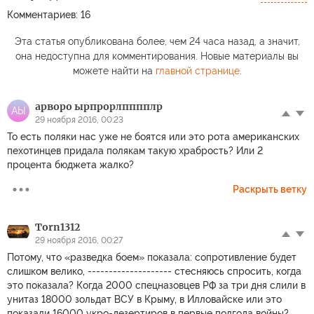
Комментариев: 16
Эта статья опубликована более, чем 24 часа назад, а значит,
она недоступна для комментирования. Новые материалы вы
можете найти на
главной странице
.
арворо ырпрорлпппплр
АЫ
29 ноября 2016, 00:23
То есть поляки нас уже не боятся или это рота американских
пехотинцев придала полякам такую храбрость? Или 2
процента бюджета жалко?
Раскрыть ветку
Torn1312
29 ноября 2016, 00:27
Потому, что «разведка боем» показала: сопротивление будет
слишком велико, -------------------- стесняюсь спросить, когда
это показала? Когда 2000 спецназовцев РФ за три дня слили в
унитаз 18000 зольдат ВСУ в Крыму, в Илловайске или это
показали 16000 укро-дезертиров в первые полгода войны?