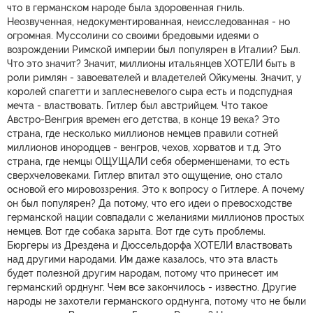
что в германском народе была здоровенная гниль.
Неозвученная, недокументированная, неисследованная - но
огромная. Муссолини со своими бредовыми идеями о
возрождении Римской империи был популярен в Италии? Был.
Что это значит? Значит, миллионы итальянцев ХОТЕЛИ быть в
роли римлян - завоевателей и владетелей Ойкумены. Значит, у
королей спагетти и заплесневелого сыра есть и подспудная
мечта - властвовать. Гитлер был австрийцем. Что такое
Австро-Венгрия времен его детства, в конце 19 века? Это
страна, где несколько миллионов немцев правили сотней
миллионов инородцев - венгров, чехов, хорватов и т.д. Это
страна, где немцы ОЩУЩАЛИ себя оберменшенами, то есть
сверхчеловеками. Гитлер впитал это ощущение, оно стало
основой его мировоззрения. Это к вопросу о Гитлере. А почему
он был популярен? Да потому, что его идеи о превосходстве
германской нации совпадали с желаниями миллионов простых
немцев. Вот где собака зарыта. Вот где суть проблемы.
Бюргеры из Дрездена и Дюссельдорфа ХОТЕЛИ властвовать
над другими народами. Им даже казалось, что эта власть
будет полезной другим народам, потому что принесет им
германский орднунг. Чем все закончилось - известно. Другие
народы не захотели германского орднунга, потому что не были