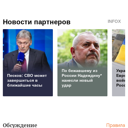
Новости партнеров
INFOX
По бежавшему из
Украи
Песков: СВО может
России Надеждину*
Европ
завершиться в
нанесли новый
войну
ближайшие часы
удар
Росс
Обсуждение
Правила