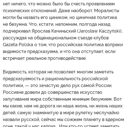
нет ничего, что можно было бы счесть проявлением
психических отклонений. Даже наоборот. Моралисты
могли бы назвать его циником, но циничная политика
не безумна. Что, кстати, напомним, полгода назад
подчеркивал Ярослав Качиньский (Jarosław Kaczyński),
рассуждая на общенациональном съезде клубов
Gazeta Polska о том, что российская политика вопреки
видимости предсказуема, и что она отступает, если
встречает реальное противодействие.
Видимость, которая не позволяет многим заметить
предсказуемость и рациональность российской
политики, — это зачастую дело рук самой России.
Россияне довели до совершенства искусство
запугивания мира собственным мнимым безумием. Вот
мы какие, нам не дорога ни наша жизнь, ни жизнь наших
детей, самую знаменитую в мире рулетку неслучайно
назвали русской, сейчас мы сожжем планету в ядерном
огне, такой у нас каприз… Или кто-то успеет заметить,