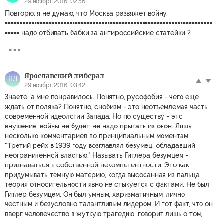
29 ноября 2016, 02:56
Повторю: я не думаю, что Москва развяжет войну.
=======================================================================
===== надо отбивать бабки за антироссийские статейки ?
Ярославский либерал
ЯЛ
29 ноября 2016, 03:42
Знаете, а мне понравилось. Понятно, русофобия - чего еще
ждать от поляка? Понятно, снобизм - это неотъемлемая часть
современной идеологии Запада. Но по существу - это
внушение: войны не будет, не надо прыгать из окон. Лишь
несколько комментариев по принципиальным моментам:
"Третий рейх в 1939 году возглавлял безумец, обладавший
неограниченной властью." Называть Гитлера безумцем -
признаваться в собственной некомпетентности. Это как
придумывать темную материю, когда высосанная из пальца
теория относительности явно не стыкуется с фактами. Не был
Гитлер безумцем. Он был умным, харизматичным, лично
честным и безусловно талантливым лидером. И тот факт, что он
вверг человечество в жуткую трагедию, говорит лишь о том,