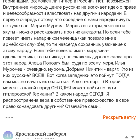
германцами. Возможен ли Гитлер в России? Нет, невозможен.
Внутреннее мироощущение русских не включает идею о праве
и целесообразности властвовать над другими народами. В
первую очередь потому, что соседние с нами народы ничуть
не хуже нас. Меря и Мурома, Мордва и татары, чеченцы и
якуты - можно рассказывать про них анекдоты. Но если тебе
повезет иметь напарником чеченца (как повезло мне в
армейской службе), то ты навсегда сохранишь уважение к
этому народу. Если тебе повезло иметь мордвина-
одноклассника, то ты никогда не скажешь дурного слова про
этот народ. Алеша Попович был, судя по всему, меря. Илья
Муромец - очевидно, мурома. Добрыня Никитич - варяг. Кто из
них русские? ВСЕ!!!! Вот когда западники это поймут, ТОГДА
нам можно начать их опасаться. А до тех пор... :) Второй
момент: а какой народ СЕГОДНЯ может пойти по пути
гитлеровской Германии? В каком народе СЕГОДНЯ
распространена вера в собственное превосходство, в свое
право командовать другими? Отвечайте сами...
Раскрыть ветку
Ярославский либерал
ЯЛ