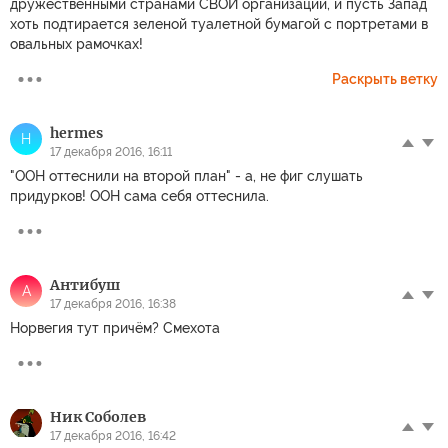
дружественными странами СВОИ организации, и пусть Запад
хоть подтирается зеленой туалетной бумагой с портретами в
овальных рамочках!
Раскрыть ветку
hermes
H
17 декабря 2016, 16:11
"ООН оттеснили на второй план" - а, не фиг слушать
придурков! ООН сама себя оттеснила.
Антибуш
А
17 декабря 2016, 16:38
Норвегия тут причём? Смехота
Ник Соболев
17 декабря 2016, 16:42