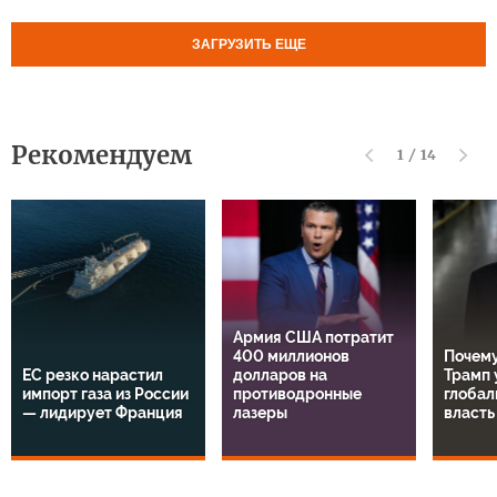
ЗАГРУЗИТЬ ЕЩЕ
Рекомендуем
1
/
14
Армия США потратит
400 миллионов
Почему
ЕС резко нарастил
долларов на
Трамп 
импорт газа из России
противодронные
глобал
— лидирует Франция
лазеры
власть