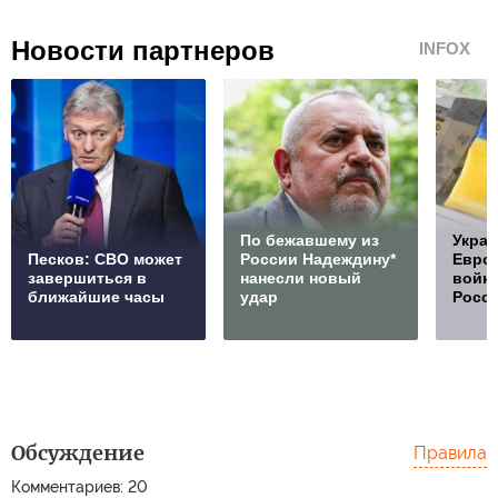
Новости партнеров
INFOX
По бежавшему из
Украи
Песков: СВО может
России Надеждину*
Европ
завершиться в
нанесли новый
войну
ближайшие часы
удар
Росс
Обсуждение
Правила
Комментариев: 20