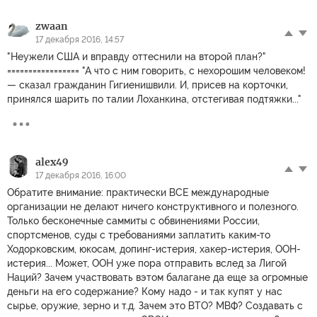
zwaan
17 декабря 2016, 14:57
"Неужели США и вправду оттеснили на второй план?"
================= "А что с ним говорить, с нехорошим человеком!
— сказал гражданин Гигиенишвили. И, присев на корточки,
принялся шарить по талии Лоханкина, отстегивая подтяжки..."
alex49
17 декабря 2016, 16:00
Обратите внимание: практически ВСЕ международные
организации не делают ничего конструктивного и полезного.
Только бесконечные саммиты с обвинениями России,
спортсменов, суды с требованиями заплатить каким-то
Ходорковским, юкосам, допинг-истерия, хакер-истерия, ООН-
истерия... Может, ООН уже пора отправить вслед за Лигой
Наций? Зачем участвовать вэтом балагане да еще за огромные
деньги на его содержание? Кому надо - и так купят у нас
сырье, оружие, зерно и т.д. Зачем это ВТО? МВФ? Создавать с