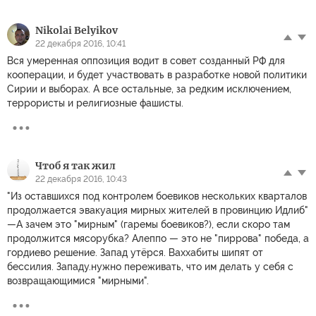
Nikolai Belyikov
22 декабря 2016, 10:41
Вся умеренная оппозиция водит в совет созданный РФ для
кооперации, и будет участвовать в разработке новой политики
Сирии и выборах. А все остальные, за редким исключением,
террористы и религиозные фашисты.
Чтоб я так жил
22 декабря 2016, 10:43
"Из оставшихся под контролем боевиков нескольких кварталов
продолжается эвакуация мирных жителей в провинцию Идлиб"
—А зачем это "мирным" (гаремы боевиков?), если скоро там
продолжится мясорубка? Алеппо — это не "пиррова" победа, а
гордиево решение. Запад утёрся. Ваххабиты шипят от
бессилия. Западу.нужно переживать, что им делать у себя с
возвращающимися "мирными".