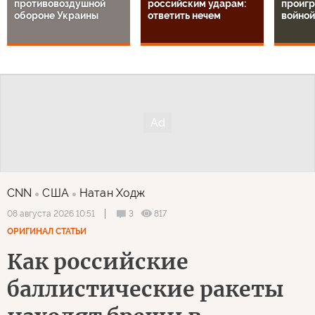
противовоздушной
российским ударам:
проигр
обороне Украины
ответить нечем
войной
CNN
США
Натан Ходж
3
817
08 августа 2026 10:51
ОРИГИНАЛ СТАТЬИ
Как российские
баллистические ракеты