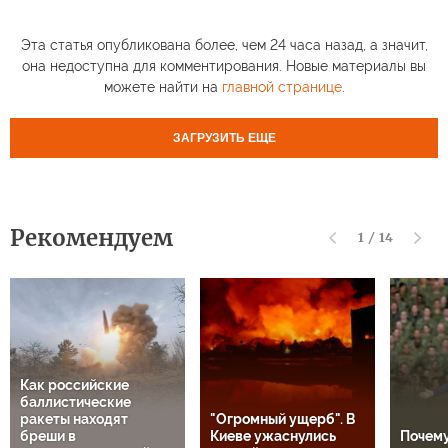
Эта статья опубликована более, чем 24 часа назад, а значит,
она недоступна для комментирования. Новые материалы вы
можете найти на
главной странице
.
ЗАГРУЗИТЬ ЕЩЕ
Рекомендуем
1
/
14
Как российские
баллистические
ракеты находят
"Огромный ущерб". В
бреши в
Киеве ужаснулись
Почем