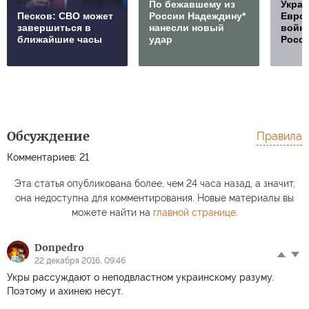
По бежавшему из
Украи
Песков: СВО может
России Надеждину*
Европ
завершиться в
нанесли новый
войну
ближайшие часы
удар
Росс
Обсуждение
Правила
Комментариев: 21
Эта статья опубликована более, чем 24 часа назад, а значит,
она недоступна для комментирования. Новые материалы вы
можете найти на
главной странице
.
Donpedro
22 декабря 2016, 09:46
Укры рассуждают о неподвластном украинскому разуму.
Поэтому и ахинею несут.