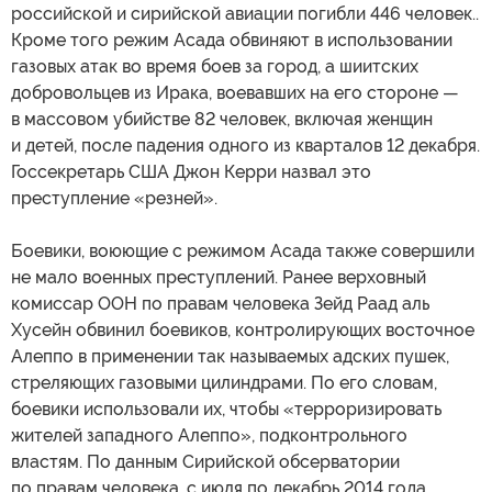
российской и сирийской авиации погибли 446 человек..
Кроме того режим Асада обвиняют в использовании
газовых атак во время боев за город, а шиитских
добровольцев из Ирака, воевавших на его стороне —
в массовом убийстве 82 человек, включая женщин
и детей, после падения одного из кварталов 12 декабря.
Госсекретарь США Джон Керри назвал это
преступление «резней».
Боевики, воюющие с режимом Асада также совершили
не мало военных преступлений. Ранее верховный
комиссар ООН по правам человека Зейд Раад аль
Хусейн обвинил боевиков, контролирующих восточное
Алеппо в применении так называемых адских пушек,
стреляющих газовыми цилиндрами. По его словам,
боевики использовали их, чтобы «терроризировать
жителей западного Алеппо», подконтрольного
властям. По данным Сирийской обсерватории
по правам человека, с июля по декабрь 2014 года