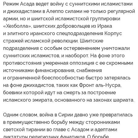
Режим Асада ведет войну с суннитскими исламистами
и джихадистами в Алеппо силами не только регулярной
армии, но и шиитской исламистской группировки
«Хезболла», шиитских добровольцев из Ирака
и элитного иранского спецподразделения Корпус
стражей исламской революции. Шиитские
подразделения с особым остервенением уничтожали
суннитских исламистов, и наоборот. На фоне этого
противостояния умеренная оппозиция с ее скромными
источниками финансирования, снабжения
и ограниченной боеспособностью быстро затерялась
на фоне джихадистов, таких как Фронт аль-Нусра,
боевики которой идут на смерть за построение
исламского эмирата, основанного на законах шариата.
Одним словом, война в Сирии давно уже превратилась
в преимущественно борьбу между сторонниками
светской тирании во главе с Асадом и адептами
диктатуры религиозных фанатиков. О борьбе