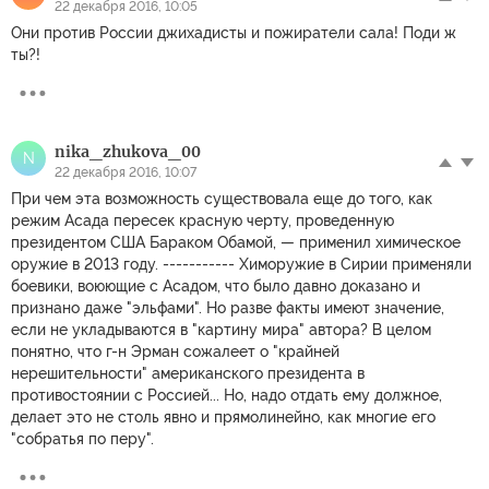
22 декабря 2016, 10:05
Они против России джихадисты и пожиратели сала! Поди ж
ты?!
nika_zhukova_00
N
22 декабря 2016, 10:07
При чем эта возможность существовала еще до того, как
режим Асада пересек красную черту, проведенную
президентом США Бараком Обамой, — применил химическое
оружие в 2013 году. ----------- Химоружие в Сирии применяли
боевики, воюющие с Асадом, что было давно доказано и
признано даже "эльфами". Но разве факты имеют значение,
если не укладываются в "картину мира" автора? В целом
понятно, что г-н Эрман сожалеет о "крайней
нерешительности" американского президента в
противостоянии с Россией... Но, надо отдать ему должное,
делает это не столь явно и прямолинейно, как многие его
"собратья по перу".