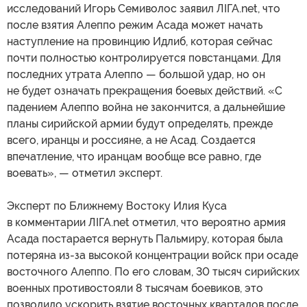
исследований Игорь Семиволос заявил ЛІГА.net, что
после взятия Алеппо режим Асада может начать
наступление на провинцию Идлиб, которая сейчас
почти полностью контролируется повстанцами. Для
последних утрата Алеппо — большой удар, но он
не будет означать прекращения боевых действий. «С
падением Алеппо война не закончится, а дальнейшие
планы сирийской армии будут определять, прежде
всего, иранцы и россияне, а не Асад. Создается
впечатление, что иранцам вообще все равно, где
воевать», — отметил эксперт.
Эксперт по Ближнему Востоку Илия Куса
в комментарии ЛІГА.net отметил, что вероятно армия
Асада постарается вернуть Пальмиру, которая была
потеряна из-за высокой концентрации войск при осаде
восточного Алеппо. По его словам, 30 тысяч сирийских
военных противостояли 8 тысячам боевиков, это
позволило ускорить взятие восточных кварталов после