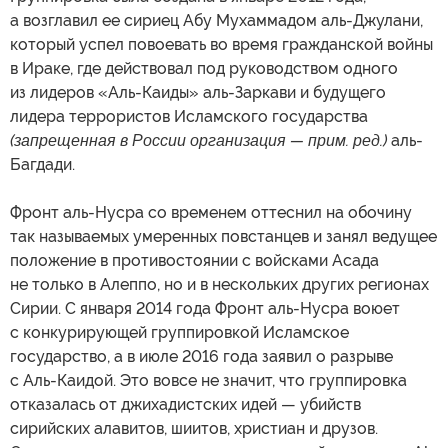
а возглавил ее сириец Абу Мухаммадом аль-Джулани,
который успел повоевать во время гражданской войны
в Ираке, где действовал под руководством одного
из лидеров «Аль-Каиды» аль-Заркави и будущего
лидера террористов Исламского государства
(запрещенная в России организация — прим. ред.)
аль-
Багдади.
Фронт аль-Нусра со временем оттеснил на обочину
так называемых умеренных повстанцев и занял ведущее
положение в противостоянии с войсками Асада
не только в Алеппо, но и в нескольких других регионах
Сирии. С января 2014 года Фронт аль-Нусра воюет
с конкурирующей группировкой Исламское
государство, а в июле 2016 года заявил о разрыве
с Аль-Каидой. Это вовсе не значит, что группировка
отказалась от джихадистских идей — убийств
сирийских алавитов, шиитов, христиан и друзов.