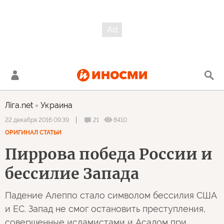
Лiга.net
Украина
21
8410
22 декабря 2016 09:39
ОРИГИНАЛ СТАТЬИ
Пиррова победа России и
бессилие Запада
Падение Алеппо стало символом бессилия США
и ЕС. Запад не смог остановить преступления,
совершенные исламистами и Асадом при