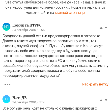
Эта статья опубликована более, чем 24 часа назад, а значит,
она недоступна для комментирования. Новые материалы вы
можете найти на
главной странице
.
Кончита ПТУРС
КП
24 декабря 2016, 01:56
Бредовость данной статьи продекларирована в заголовке.
Далее в тексте идет творческое развитие, ну а это , так
сказать, опупей-опофиоз: "- Путин, Лукашенко и Ко не могут
позволить себе иметь по соседству в будущем цветущее
восточнославянское государство, которое рано или поздно
начнет переговоры о членстве в ЕС и чьи глубокие связи с
российским и белорусским обществом могут вызвать зависть у
представителей среднего класса и злобу на собственные
нереформированные государства"
Раскрыть ветку
НатаДВ
Н
24 декабря 2016, 02:03
Все больше речь идет не столько о кланах, враждующих