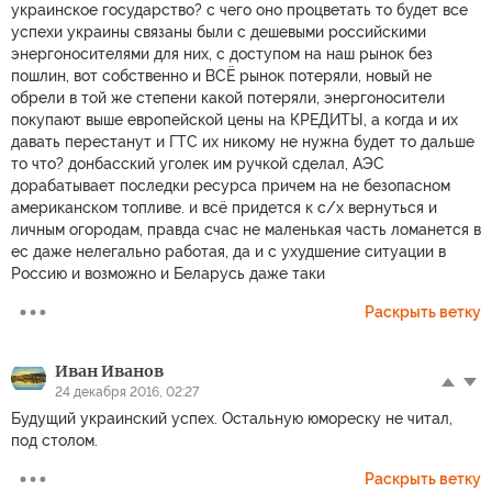
украинское государство? с чего оно процветать то будет все
успехи украины связаны были с дешевыми российскими
энергоносителями для них, с доступом на наш рынок без
пошлин, вот собственно и ВСЁ рынок потеряли, новый не
обрели в той же степени какой потеряли, энергоносители
покупают выше европейской цены на КРЕДИТЫ, а когда и их
давать перестанут и ГТС их никому не нужна будет то дальше
то что? донбасский уголек им ручкой сделал, АЭС
дорабатывает последки ресурса причем на не безопасном
американском топливе. и всё придется к с/х вернуться и
личным огородам, правда счас не маленькая часть ломанется в
ес даже нелегально работая, да и с ухудшение ситуации в
Россию и возможно и Беларусь даже таки
Раскрыть ветку
Иван Иванов
24 декабря 2016, 02:27
Будущий украинский успех. Остальную юмореску не читал,
под столом.
Раскрыть ветку