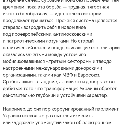
в Украине сейчас суровое и пока без победителя. Тем
временем, пока эта борьба — трудная, тягостная
и часто безобразная, — идет, колесо истории
продолжает вращаться. Прежняя система цепляется,
стараясь возродить себя в новом виде
под проевропейскими, антимосковскими
и патриотическими лозунгами. Но старый
политический класс и поддерживающие его олигархи
оказались зажатыми между устойчиво
мобилизовавшимся «третьим сектором» и твердо
настроенными международными донорскими
организациями, такими как МВФ и Евросоюз.
Сработавшись в тандеме, активисты и доноры хотят
добиться того, что трансформация Украины обретет
действительно глубокий и устойчивый характер.
Например, до сих пор коррумпированный парламент
Украины несколько раз пытался изменить
или задержать упомянутый закон об электронном