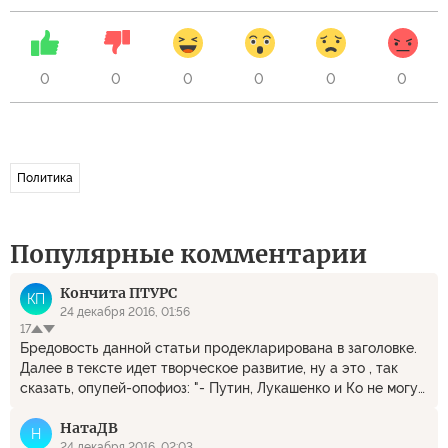
0
0
0
0
0
0
Политика
Популярные комментарии
Кончита ПТУРС
КП
24 декабря 2016, 01:56
17
Бредовость данной статьи продекларирована в заголовке.
Далее в тексте идет творческое развитие, ну а это , так
сказать, опупей-опофиоз: "- Путин, Лукашенко и Ко не могут
позволить себе иметь по соседству в будущем цветущее
НатаДВ
восточнославянское государство, которое рано или поздно
Н
24 декабря 2016, 02:03