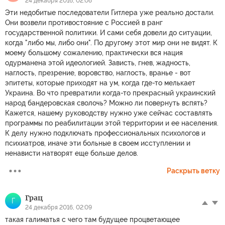
24 декабря 2016, 02:08
Эти недобитые последователи Гитлера уже реально достали.
Они возвели противостояние с Россией в ранг
государственной политики. И сами себя довели до ситуации,
когда "либо мы, либо они". По другому этот мир они не видят. К
моему большому сожалению, практически вся нация
одурманена этой идеологией. Зависть, гнев, жадность,
наглость, презрение, воровство, наглость, вранье - вот
эпитеты, которые приходят на ум, когда где-то мелькает
Украина. Во что превратили когда-то прекрасный украинский
народ бандеровская сволочь? Можно ли повернуть вспять?
Кажется, нашему руководству нужно уже сейчас составлять
программы по реабилитации этой территории и ее населения.
К делу нужно подключать профессиональных психологов и
психиатров, иначе эти больные в своем исступлении и
ненависти натворят еще больше делов.
Раскрыть ветку
Грац
Г
24 декабря 2016, 02:09
такая галиматья с чего там будущее процветающее