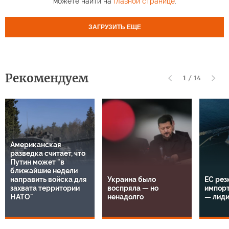
можете найти на
главной странице
.
ЗАГРУЗИТЬ ЕЩЕ
Рекомендуем
1
/
14
Американская
разведка считает, что
Путин может "в
ближайшие недели
направить войска для
Украина было
ЕС рез
захвата территории
воспряла — но
импорт
НАТО"
ненадолго
— лид