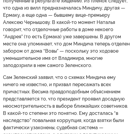
полученные в результате хищений). Из пленок следует,
что одна из вилл предназначалась Миндичу, другая —
Ермаку, а еще одна — бывшему вице-премьеру
Алексею Чернышову. В какой-то момент Наталья
говорит, что отделочные работы в доме некоего
“Андрея” (то есть Ермака) уже завершены. В другом
месте она упоминает, что дом Миндича теперь отделен
забором от дома “Вовы” — поскольку это ходовое
уменьшительное имя от Владимира, многие
заподозрили в нем самого Зеленского.
Сам Зеленский заявил, что о схемах Миндича ему
ничего не известно, и призвал пересажать всех
причастных. Весьма правдоподобным объяснением
представляется то, что президент проявил досадную
неосмотрительность в выборе ближайших советников.
В какой-то степени это понятно. Ему досталась “в
наследство” повальная коррупция, когда взятки были
фактически узаконены, судебная система —