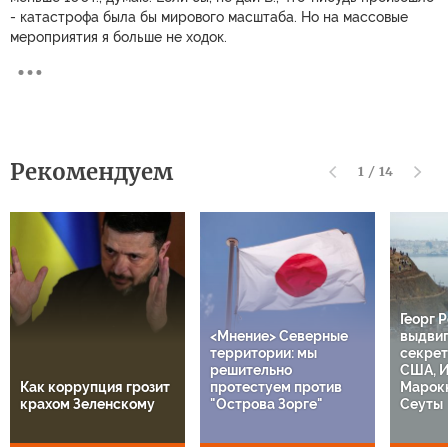
- катастрофа была бы мирового масштаба. Но на массовые
мероприятия я больше не ходок.
Рекомендуем
1
/
14
Георг 
<Мнение> Северные
выдвиг
территории: мы
секрет
решительно
США, И
Как коррупция грозит
протестуем против
Марокк
крахом Зеленскому
"Острова Зорге"
Сеуты