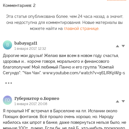
Комментариев: 2
Эта статья опубликована более, чем 24 часа назад, а значит,
она недоступна для комментирования. Новые материалы вы
можете найти на
главной странице
.
babayaga11
B
1 января 2017, 12:32
Дорогие мои друзья! Желаю вам всем в новом году счастья,
здоровья и... короче говоря, морального и финансового
благополучия! Мой любимый Панчо и его группа "Компай
Сегундо": "Чан Чан". www.youtube.com/watch?v=q61JRKpWg-s
Губернатор о.Борнео
ГО
1 января 2017, 20:08
Я прошлый НГ встречал в Барселоне на пл. Испании около
Поющих фонтанов. Всё прошло очень хорошо, но. Народу
набилось как шпрот в банке, даже повернуться нельзя было, не
меньше 100т., думаю. Если бы, не дай Б., что-нибудь произошло