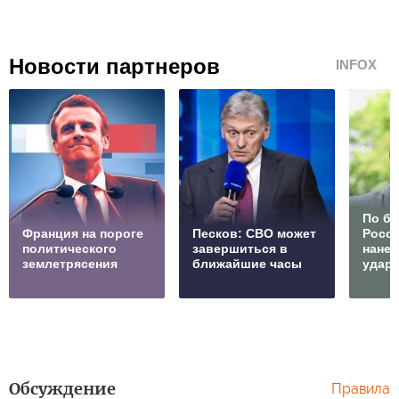
Новости партнеров
INFOX
По б
Франция на пороге
Песков: СВО может
Росс
политического
завершиться в
нане
землетрясения
ближайшие часы
удар
Обсуждение
Правила