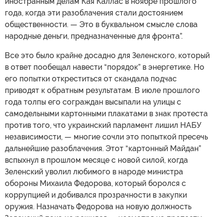
иностранным делам Кая Каллас в ноябре прошлого
года, когда эти разоблачения стали достоянием
общественности. — Это в буквальном смысле слова
народные деньги, предназначенные для фронта”.
Все это было крайне досадно для Зеленского, который
в ответ пообещал навести “порядок” в энергетике. Но
его попытки откреститься от скандала подчас
приводят к обратным результатам. В июле прошлого
года толпы его сограждан высыпали на улицы с
самодельными картонными плакатами в знак протеста
против того, что украинский парламент лишил НАБУ
независимости, — многие сочли это попыткой пресечь
дальнейшие разоблачения. Этот “картонный Майдан”
вспыхнул в прошлом месяце с новой силой, когда
Зеленский уволил любимого в народе министра
обороны Михаила Федорова, который боролся с
коррупцией и добивался прозрачности в закупки
оружия. Назначать Федорова на новую должность