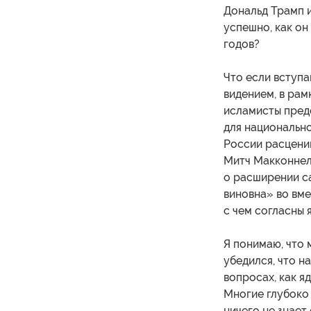
Дональд Трамп 
успешно, как он
годов?
Что если вступ
видением, в рам
исламисты пред
для национальн
России расцени
Митч Макконнелл
о расширении са
виновна» во вме
с чем согласны 
Я понимаю, что 
убедился, что н
вопросах, как я
Многие глубоко 
ничего не знает