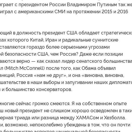
играет с президентом России Владимиром Путиным так ж
 играл с американскими СМИ на протяжении 2015 и 2016
ающий в должность президент США обладает стратегичес
ках которого Китай, Иран и радикальные суннитские
ставляются гораздо более серьезными угрозами
ой безопасности США, чем Россия? Даже если позиции
ваются верно — как сказал лидер сенатского большинств
 (Mitch McConnell) после того, как Обама объявил
нкций, Россия «нам не друг», и она «виновна, виновна,
шательстве в наши выборы и запугивании наших дипломат
я и большинство консерваторов.
многие сейчас громко смеются. Я на собственном опыте
аш новый президент не слишком хорошо осведомлен в так
дерная триада или разница между ХАМАСом и Хезболла.
и, возможно, непоколебимо убеждены в том, что он почти
 о большинстве аспектов национальной безопасности.