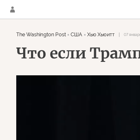
The Washington Post
США
Хью Хьюитт
07 январ
Что если Трамп