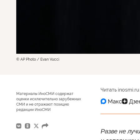
© AP Photo / Evan Vucci
Читать inosmi.ru
Материалы ИноСМИ содержат
оценки исключительно зарубежных
СМИ и не отражают позицию
редакции ИноСМИ
Разве не луч