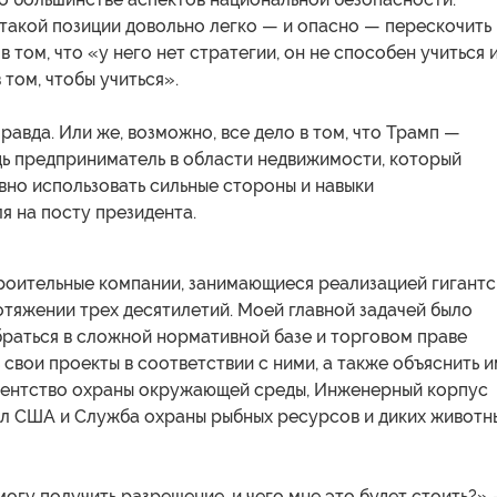
такой позиции довольно легко — и опасно — перескочить
 том, что «у него нет стратегии, он не способен учиться 
 том, чтобы учиться».
равда. Или же, возможно, все дело в том, что Трамп —
дь предприниматель в области недвижимости, который
вно использовать сильные стороны и навыки
я на посту президента.
троительные компании, занимающиеся реализацией гигантс
отяжении трех десятилетий. Моей главной задачей было
браться в сложной нормативной базе и торговом праве
 свои проекты в соответствии с ними, а также объяснить и
гентство охраны окружающей среды, Инженерный корпус
л США и Служба охраны рыбных ресурсов и диких животн
смогу получить разрешение, и чего мне это будет стоить?»