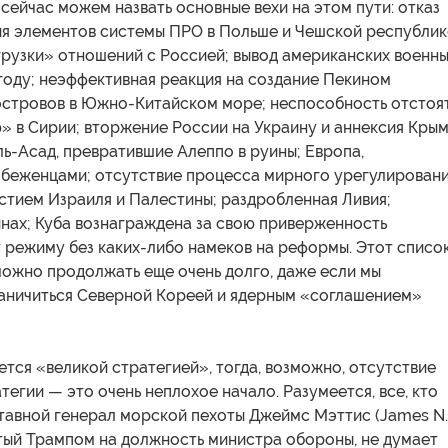
сейчас можем назвать основные вехи на этом пути: отказ
ия элементов системы ПРО в Польше и Чешской республик
грузки» отношений с Россией; вывод американских военн
 году; неэффективная реакция на создание Пекином
островов в Южно-Китайском море; неспособность отстоя
 в Сирии; вторжение России на Украину и аннексия Крым
ь-Асад, превратившие Алеппо в руины; Европа,
 беженцами; отсутствие процесса мирного урегулирован
стием Израиля и Палестины; раздробленная Ливия;
инах; Куба вознаграждена за свою приверженность
 режиму без каких-либо намеков на реформы. Этот списо
ожно продолжать еще очень долго, даже если мы
аничиться Северной Кореей и ядерным «соглашением»
ется «великой стратегией», тогда, возможно, отсутствие
тегии — это очень неплохое начало. Разумеется, все, кто
ставной генерал морской пехоты Джеймс Мэттис (James N.
утый Трампом на должность министра обороны, не думает