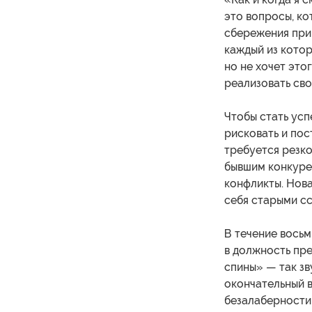
это вопросы, к
сбережения при
каждый из котор
но не хочет это
реализовать сво
Чтобы стать ус
рисковать и пос
требуется резко
бывшим конкурен
конфликты. Нова
себя старыми с
В течение восьм
в должность пре
спины» — так зв
окончательный 
безалаберности,