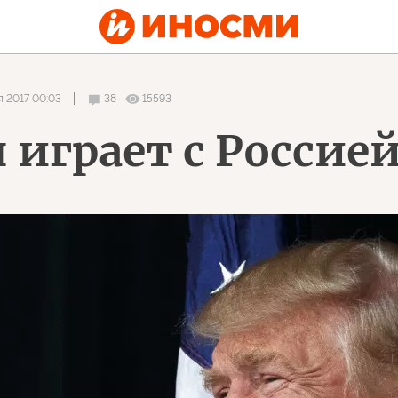
я 2017 00:03
38
15593
 играет с Россие