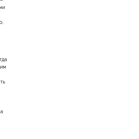
ми
о,
гда
оим
ть
за