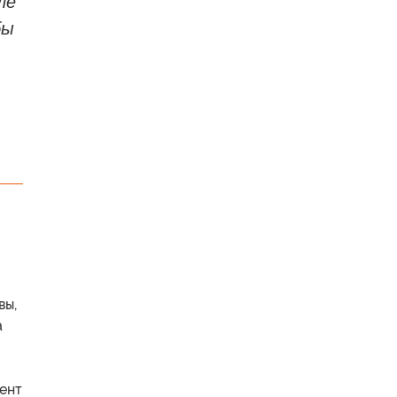
ле
бы
вы,
а
дент