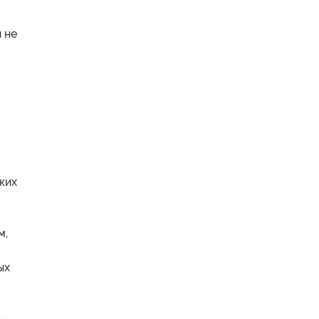
и не
ких
м,
ых
 —