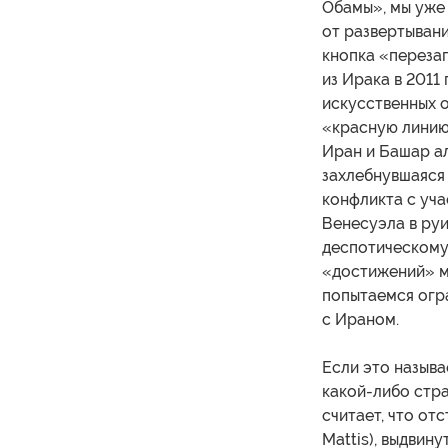
Обамы», мы уже 
от развертыван
кнопка «переза
из Ирака в 2011
искусственных 
«красную линию»
Иран и Башар ал
захлебнувшаяся
конфликта с уча
Венесуэла в ру
деспотическому
«достижений» м
попытаемся огр
с Ираном.
Если это называ
какой-либо стра
считает, что от
Mattis), выдвин