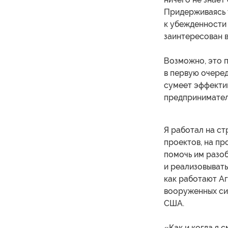
Придерживаясь 
к убежденности в
заинтересован в
Возможно, это п
в первую очере
сумеет эффекти
предпринимател
Я работал на с
проектов, на пр
помочь им разо
и реализовывать
как работают А
вооруженных си
США.
«Как и когда я 