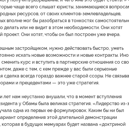
оторые чаще всего слышат юристы, занимающиеся вопроса
родных ресурсов, от своих клиентов-землевладельцев,
ых вполне мог бы разобраться в тонкостях самостоятельн
го делать или не видит в этом необходимости. Они хотят
й проект. Они хотят, чтобы он был построен уже вчера.
пешным застройщиком, нужно действовать быстро, уметь
тоянно искать новые возможности и новые контракты. Ино
 сменить курс и вступить в партнерские отношения со св
том, даже с тем, с кем прежде у вас были серьезные
я сделка всегда гораздо важнее старой ссоры. Не связыва
сорами и прецедентами — это уже стратегия.
и лет нам неустанно внушали, что в момент вступления
зидента у Обамы была великая стратегия. «Лидерство из-
учала одна из первых ее формулировок. Каким бы ни был
вариант определения этой длительной демонстрации
 которая в будущих мемуарах будет названа «доктриной