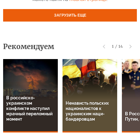
ЗАГРУЗИТЬ ЕЩЕ
Рекомендуем
1
/
14
В российско-
украинском
Ненависть польских
конфликте наступил
националистов к
мрачный переломный
украинским наци-
В Росс
момент
бандеровцам
Путин, 