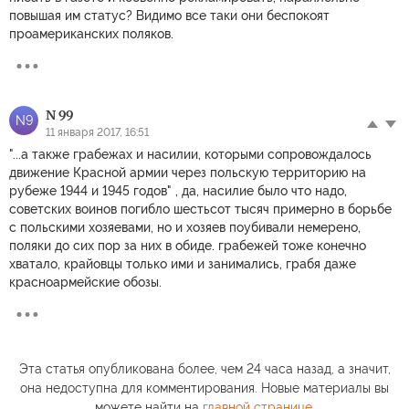
повышая им статус? Видимо все таки они беспокоят
проамериканских поляков.
N 99
N9
11 января 2017, 16:51
"...а также грабежах и насилии, которыми сопровождалось
движение Красной армии через польскую территорию на
рубеже 1944 и 1945 годов" , да, насилие было что надо,
советских воинов погибло шестьсот тысяч примерно в борьбе
с польскими хозяевами, но и хозяев поубивали немерено,
поляки до сих пор за них в обиде. грабежей тоже конечно
хватало, крайовцы только ими и занимались, грабя даже
красноармейские обозы.
Эта статья опубликована более, чем 24 часа назад, а значит,
она недоступна для комментирования. Новые материалы вы
можете найти на
главной странице
.