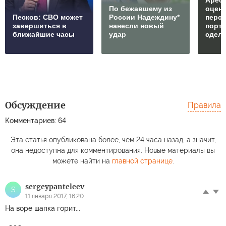
Арест
По бежавшему из
оцен
Песков: СВО может
России Надеждину*
перс
завершиться в
нанесли новый
порто
ближайшие часы
удар
сдел
Обсуждение
Правила
Комментариев: 64
Эта статья опубликована более, чем 24 часа назад, а значит,
она недоступна для комментирования. Новые материалы вы
можете найти на
главной странице
.
sergeypanteleev
S
11 января 2017, 16:20
На воре шапка горит...