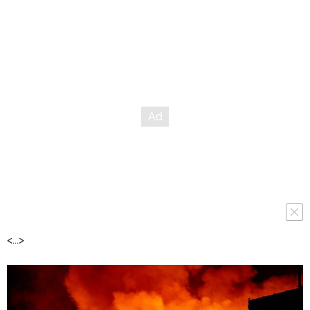
<...>