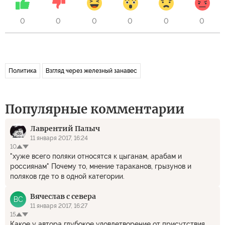
0
0
0
0
0
0
Политика
Взгляд через железный занавес
Популярные комментарии
Лаврентий Палыч
11 января 2017, 16:24
10
"хуже всего поляки относятся к цыганам, арабам и
россиянам" Почему то, мнение тараканов, грызунов и
поляков где то в одной категории.
Вячеслав с севера
ВС
11 января 2017, 16:27
15
Какое у автора глубокое удовлетворение от присутствия