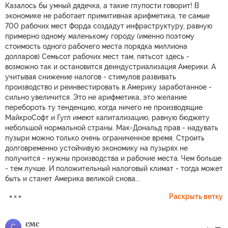
Казалось бы умный дядечка, а такие глупости говорит! В
экономике не работает примитивная арифметика, те самые
700 рабочих мест Форда создадут инфраструктуру, равную
примерно одному маленькому городу (именно поэтому
стоимость одного рабочего места порядка миллиона
долларов) Семьсот рабочих мест там, пятьсот здесь -
возможно так и остановится деиндустриализация Америки. А
учитывая снижение налогов - стимулов развивать
производство и реинвестировать в Америку заработанное -
сильно увеличится. Это не арифметика, это желание
перебороть ту тенденцию, когда ничего не производящие
МайкроСофт и Гугл имеют капитализацию, равную бюджету
небольшой нормальной страны. Мак-Дональд прав - надувать
пузыри можно только очень ограниченное время. Строить
долговременно устойчивую экономику на пузырях не
получится - нужны производства и рабочие места. Чем больше
- тем лучше. И положительный налоговый климат - тогда может
быть и станет Америка великой снова...
Раскрыть ветку
смс
С