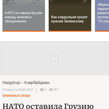
<Мнен
террит
НАТО оставила Грузию
решит
между войной и
Как коррупция грозит
протес
обещаниями
крахом Зеленскому
"Остро
Haqqin.az
Азербайджан
0
197
07 августа 2026 19:07
ОРИГИНАЛ СТАТЬИ
НАТО оставила Грузию