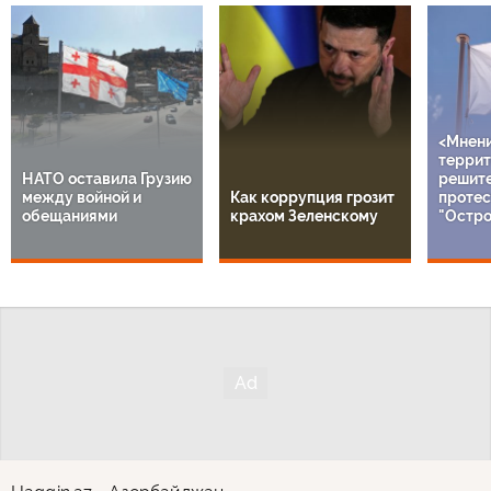
<Мнен
террит
НАТО оставила Грузию
решит
между войной и
Как коррупция грозит
протес
обещаниями
крахом Зеленскому
"Остро