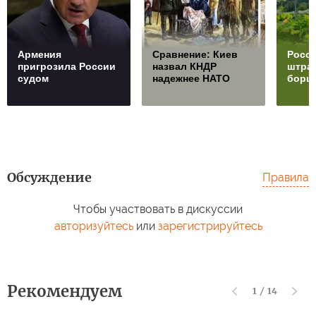
Армения
Сравнение: Киев
Росси
пригрозила России
назвал КНДР
штра
судом
надежнее НАТО
борщ
Обсуждение
Правила
Чтобы участвовать в дискуссии
авторизуйтесь
или
зарегистрируйтесь
Рекомендуем
1
/
14