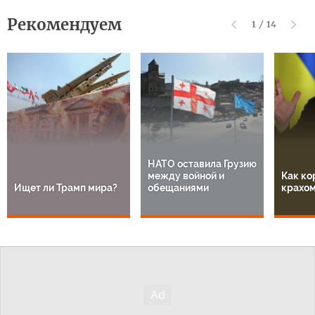
Рекомендуем
1
/
14
НАТО оставила Грузию
между войной и
Как ко
Ищет ли Трамп мира?
обещаниями
крахом