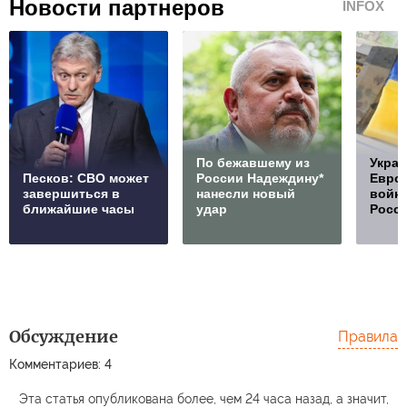
Новости партнеров
INFOX
По бежавшему из
Украи
Песков: СВО может
России Надеждину*
Европ
завершиться в
нанесли новый
войну
ближайшие часы
удар
Росс
Обсуждение
Правила
Комментариев: 4
Эта статья опубликована более, чем 24 часа назад, а значит,