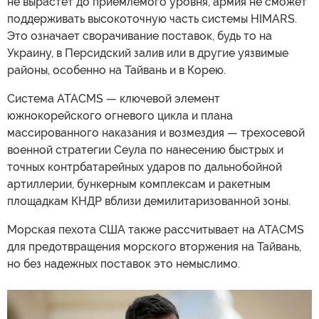
не вырастет до приемлемого уровня, армия не сможет
поддерживать высокоточную часть системы HIMARS.
Это означает сворачивание поставок, будь то на
Украину, в Персидский залив или в другие уязвимые
районы, особенно на Тайвань и в Корею.
Система ATACMS — ключевой элемент
южнокорейского огневого цикла и плана
массированного наказания и возмездия — трехосевой
военной стратегии Сеула по нанесению быстрых и
точных контрбатарейных ударов по дальнобойной
артиллерии, бункерным комплексам и ракетным
площадкам КНДР вблизи демилитаризованной зоны.
Морская пехота США также рассчитывает на ATACMS
для предотвращения морского вторжения на Тайвань,
но без надежных поставок это немыслимо.