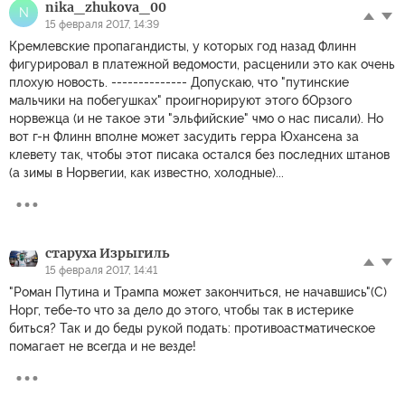
nika_zhukova_00
N
15 февраля 2017, 14:39
Кремлевские пропагандисты, у которых год назад Флинн
фигурировал в платежной ведомости, расценили это как очень
плохую новость. -------------- Допускаю, что "путинские
мальчики на побегушках" проигнорируют этого бОрзого
норвежца (и не такое эти "эльфийские" чмо о нас писали). Но
вот г-н Флинн вполне может засудить герра Юхансена за
клевету так, чтобы этот писака остался без последних штанов
(а зимы в Норвегии, как известно, холодные)...
старуха Изрыгиль
15 февраля 2017, 14:41
"Роман Путина и Трампа может закончиться, не начавшись"(C)
Норг, тебе-то что за дело до этого, чтобы так в истерике
биться? Так и до беды рукой подать: противоастматическое
помагает не всегда и не везде!