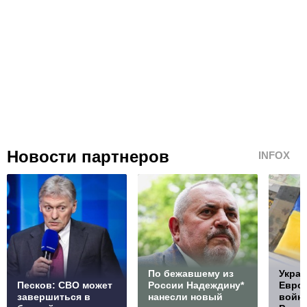
Новости партнеров
INFOX
По бежавшему из
Украи
Песков: СВО может
России Надеждину*
Европ
завершиться в
нанесли новый
войну