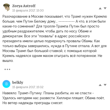
Zorya Astroff
15 февраля 2017, 15:00
Разочарование в Москве показывает, что Трамп нужен Кремлю
больше, чем Путин Белому дому... ----------- А что, в этом были
какие-то сомнения? Для тролля-Трампа Путин был просто
удобным раздражителем, чтобы дать по носу Обаме и
демократам. Все эти "похвалы" в адрес российского
президента имели целью подчеркнуть провалы Обамы. Как
только выборы завершились, нужда в Путине отпала. А вот для
Москвы Трамп был большой ставкой, с помощью которой
Кремль надеялся одним махом отыграть всё потерянное. Не
вышло.
belkly
B
15 февраля 2017, 15:02
Навеяло: Трамп-Путину: Планы разбиты, их не спасти -
Удалось негодяям нас развести. Хиллири пляшет, Обама поёт,
Но ветер надежды преграды снесет.