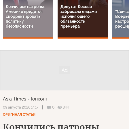
Кончились патроны.
Депутат Косово
Америке придется
забросала яйцами
“Сейча
скорректировать
исполняющего
Всерье
политику
обязанности
настро
безопасности
премьера
расши
Asia Times
Гонконг
0
344
09 августа 2026 14:17
ОРИГИНАЛ СТАТЬИ
Кончились патроны.