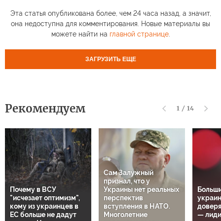
Эта статья опубликована более, чем 24 часа назад, а значит,
она недоступна для комментирования. Новые материалы вы
можете найти на
главной странице
.
ЗАГРУЗИТЬ ЕЩЕ
Рекомендуем
1
/
14
Сам Залужный
признал, что у
Почему в ВСУ
Украины нет реальных
Больш
"исчезает оптимизм",
перспектив
украин
кому из украинцев в
вступления в НАТО.
довер
ЕС больше не дадут
Многолетние
— лиди