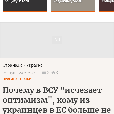
защиту. Итоги
надежды угасли
сопер
Страна.ua
Украина
0
0
07 августа 2026 16:30
ОРИГИНАЛ СТАТЬИ
Почему в ВСУ "исчезает
оптимизм", кому из
украинцев в ЕС больше не