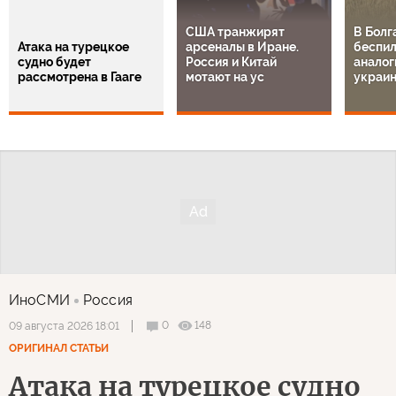
США транжирят
В Болг
Атака на турецкое
арсеналы в Иране.
беспил
судно будет
Россия и Китай
аналог
рассмотрена в Гааге
мотают на ус
украи
ИноСМИ
Россия
0
148
09 августа 2026 18:01
ОРИГИНАЛ СТАТЬИ
Атака на турецкое судно