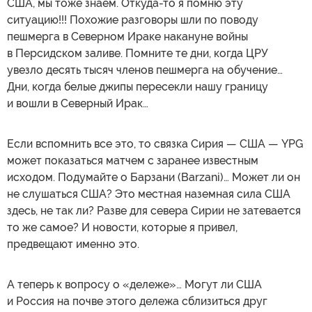
США, мы тоже знаем. Откуда-то я помню эту
ситуацию!!! Похожие разговоры шли по поводу
пешмерга в Северном Ираке накануне войны
в Персидском заливе. Помните те дни, когда ЦРУ
увезло десять тысяч членов пешмерга на обучение…
Дни, когда белые джипы пересекли нашу границу
и вошли в Северный Ирак…
Если вспомнить все это, то связка Сирия — США — YPG
может показаться матчем с заранее известным
исходом. Подумайте о Барзани (Barzani)… Может ли он
не слушаться США? Это местная наземная сила США
здесь, не так ли? Разве для севера Сирии не затевается
то же самое? И новости, которые я привел,
предвещают именно это.
А теперь к вопросу о «дележе»… Могут ли США
и Россия на почве этого дележа сблизиться друг