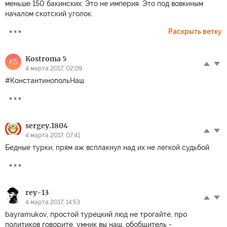
меньше 150 бакинских. Это не империя. Это под вовкиным
началом скотский уголок.
Раскрыть ветку
Kostroma 5
K5
4 марта 2017, 02:09
#КонстантинопольНаш
sergey.1804
4 марта 2017, 07:41
Бедные турки, прям аж всплакнул над их не легкой судьбой
rey-13
4 марта 2017, 14:53
bayramukov, простой турецкий люд не трогайте, про
политиков говорите, умник вы наш, обобщитель -