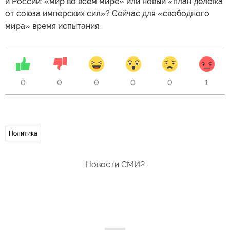
и России: «мир во всем мире» или новый «план дележа
от союза имперских сил»? Сейчас для «свободного
мира» время испытания.
0
0
0
0
0
1
Политика
Новости СМИ2