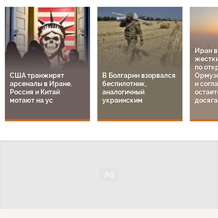
Иран 
жестки
по отк
США транжирят
В Болгарии взорвался
Ормузс
арсеналы в Иране.
беспилотник,
и согл
Россия и Китай
аналогичный
остает
мотают на ус
украинским
досяга