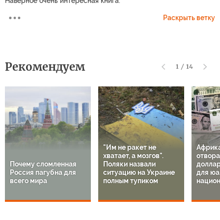
Наверное очень интересная книга.
Раскрыть ветку
Рекомендуем
1
/
14
"Им не ракет не
Африк
хватает, а мозгов".
отвора
Почему сломленная
Поляки назвали
доллар
Россия пагубна для
ситуацию на Украине
для юа
всего мира
полным тупиком
национ