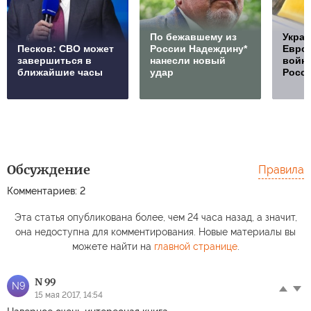
По бежавшему из
Украи
Песков: СВО может
России Надеждину*
Европ
завершиться в
нанесли новый
войну
ближайшие часы
удар
Росс
Обсуждение
Правила
Комментариев: 2
Эта статья опубликована более, чем 24 часа назад, а значит,
она недоступна для комментирования. Новые материалы вы
можете найти на
главной странице
.
N 99
N9
15 мая 2017, 14:54