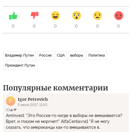
0
0
0
0
0
0
Владимир Путин
Россия
США
выборы
Политика
Президент Путин
Популярные комментарии
Igor Petrovich
IP
5 июня 2017, 11:50
10
AmInvest: "Это Россия-то нигде в выборы не вмешивается?
Врет, и глазом не моргнет!" AlfaCentavra1 "Я не могу
сказать, что американцы как-то вмешиваются в