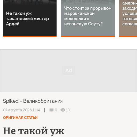
амери
Что стоит за прорывом
заходи
Не такой уж
марокканской
услов
талантливый мистер
молодежи в
готовя
Ардей
испанскую Сеуту?
соглаш
Spiked
Великобритания
0
13
07 августа 2026 11:14
ОРИГИНАЛ СТАТЬИ
Не такой уж