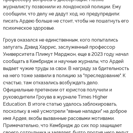
журналисту позвонили из лондонской полиции. Ему
сообщили, что делу не дадут ход, но предупредили:
писать Ардею больше не стоит, чтобы не пошатнуть его
психическое здоровье.
Гроув оказался не единственным, кого попытались
запугать. Дэвид Харрис, заслуженный профессор
Университета Плимут Марджон, еще в 2023 году начал
сообщать в Кембридж и научные журналы, что Ардей
выдает чужие труды за свои. В награду за бдительность
на него тоже заявили в полицию за "преследование". К
счастью, там отказались возбуждать дело.
Официальные претензии от юристов получили и
руководители Гроува в журнале Times Higher
Education. В итоге статью удалось заблокировать,
поскольку в ней усмотрели "явные нападки" на доброе
имя Ардея, якобы вызванные расовыми мотивами.
Примечательно, что Кембридж до сих пор защищает
своего сотрудника и заявляет, будто против него ведут