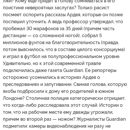
лжи? Кому еще придет в голову сомневаться в его
поистине невероятных заслугах? Только расист
посмеет оспорить рассказы Ардея, которые он позже
поспешил уточнить. А ведь профессор утверждал, что
пробежал 30 марафонов за 35 дней (причем часть
дистанции — со сломанной ногой), собрал 5
миллионов фунтов на благотворительность (правда,
потом выяснилось, что в составе целого консорциума)
и играл в футбол на полупрофессиональном уровне.
Удивительно, но к этой современной травле
подключилась даже газета Guardian. Ее репортеры
осторожно усомнились в историях Ардея о
преследованиях и запугивании. Свиная голова, которую
якобы подбросили к дому его родителей в южном
Лондоне? Столичная полиция категорически отрицает,
что когда-либо расследовала этот случай. Истории о
том, что на рабочем месте ему дважды угрожали,
причем во второй раз — ножом? Журналисты Guardian
подметили: камеры видеонаблюдения ни разу не