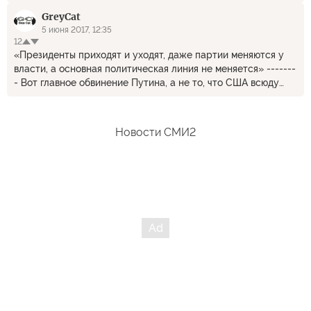
избирательную систему или внутренние дела Украины."
GreyCat
Ржачные вы, пацаны. Круче Петросяна)))
5 июня 2017, 12:35
12
«Президенты приходят и уходят, даже партии меняются у
власти, а основная политическая линия не меняется» -------
- Вот главное обвинение Путина, а не то, что США всюду
вмешивается. Это ставит крест на всех разговорах о так
называемой "западной демократии". Какие катаклизмы в
выборных процессах не произошли это никак не влияет на
Новости СМИ2
политическую линию страны и не только США, а
практически любой "демократически развитой страны
Запада". Это свидетельствует, что и сама демократия, как и
выборы - это обычная ширма, за которой и происходят все
политические процессы, скрытые от народа.