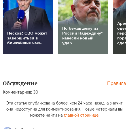
Арест
По бежавшему из
оцен
Песков: СВО может
России Надеждину*
перс
завершиться в
нанесли новый
порто
ближайшие часы
удар
сдел
Обсуждение
Правила
Комментариев: 30
Эта статья опубликована более, чем 24 часа назад, а значит,
она недоступна для комментирования. Новые материалы вы
можете найти на
главной странице
.