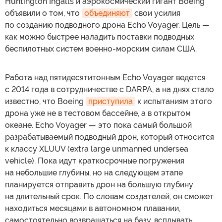
Huntington Ingalls и аэрокосмический гигант Boeing
объявили о том, что
объединяют
свои усилия
по созданию подводного дрона Echo Voyager. Цель —
как можно быстрее наладить поставки подводных
беспилотных систем военно-морским силам США.
Работа над пятидесятитонным Echo Voyager ведется
с 2014 года в сотрудничестве с DARPA, а на днях стало
известно, что Boeing
приступила
к испытаниям этого
дрона уже не в тестовом бассейне, а в открытом
океане. Echo Voyager — это пока самый большой
разрабатываемый подводный дрон, который относится
к классу XLUUV (extra large unmanned undersea
vehicle). Пока идут краткосрочные погружения
на небольшие глубины, но на следующем этапе
планируется отправить дрон на большую глубину
на длительный срок. По словам создателей, он сможет
находиться месяцами в автономном плавании,
самостоятельно возвращаться на базу, всплывать