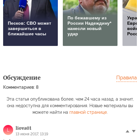
По бежавшему из
Украи
Песков: СВО может
России Надеждину*
Европ
завершиться в
нанесли новый
войну
ближайшие часы
удар
Росс
Обсуждение
Правила
Комментариев: 8
Эта статья опубликована более, чем 24 часа назад, а значит,
она недоступна для комментирования. Новые материалы вы
можете найти на
главной странице
.
liova01
L
13 июня 2017, 13:19