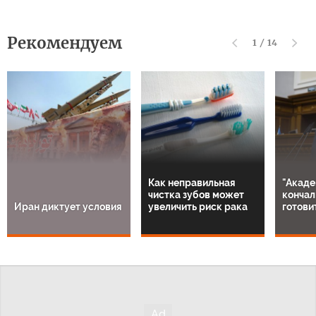
Рекомендуем
1
/
14
Как неправильная
"Акаде
чистка зубов может
кончал
Иран диктует условия
увеличить риск рака
готови