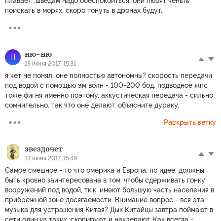
плавает...шведам надо обеспокоиться, они любят ченьть
поискать в морях, скоро тонуть в дронах будут.
ню-ню
Н
13 июня 2017, 15:31
я чет не понял, оне полностью автономны? скорость передачи
под водой с помощью эм волн - 100-200 бод. подводное жпс
тоже фигня именно поэтому. аккустическая передача - сильно
сомнительно. так что оне делают. объясните дураку.
Раскрыть ветку
звездочет
13 июня 2017, 15:49
Самое смешное - то что омерика и Европа, по идее, должны
быть кровно заинтересована в том, чтобы сдерживать гонку
вооружений под водой, тк.к. имеют большую часть населения в
прибрежной зоне досягаемости. Внимание вопрос - вся эта
музыка для устрашения Китая? Дык Китайцы завтра поймают в
сети один из таких, скопируют и наклепают. Как всегда -