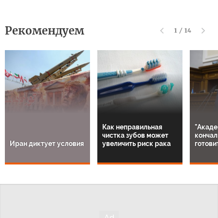
Рекомендуем
1
/
14
Как неправильная
"Акаде
чистка зубов может
кончал
Иран диктует условия
увеличить риск рака
готови