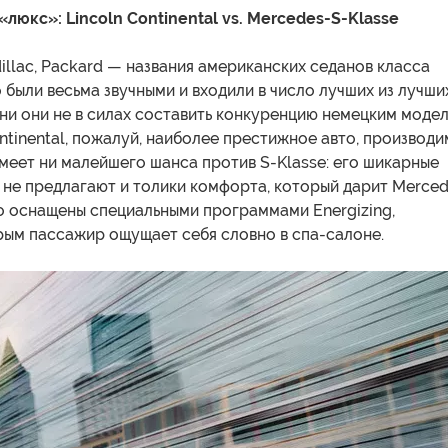
люкс»: Lincoln Continental vs. Mercedes-S-Klasse
illac, Packard — названия американских седанов класса
 были весьма звучными и входили в число лучших из лучших
ни они не в силах составить конкуренцию немецким модел
ntinental, пожалуй, наиболее престижное авто, производ
имеет ни малейшего шанса против S-Klasse: его шикарные
не предлагают и толики комфорта, который дарит Merced
о оснащены специальными программами Energizing,
рым пассажир ощущает себя словно в спа-салоне.