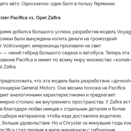
его авто. Однозначно: один балл в пользу Германии.
er Pacifica vs. Opel Zafira
 время добился большого успеха, разработав модель Voyag
семьи были вынуждены копить деньги на громоздкий
т Volkswagen, американцы произвели на свет
— некий гибрид большого седана и автобуса. Теперь эта
звание Pacifica и имеет по всему миру множество «копий
 Zafira.
предположить, что эта модель была разработана «дочкой
онцерна General Motors. Она весьма похожа на Pacifica
адает аналогичными характеристиками и предлагает
ерно столько же внутреннего пространства. У Zafira ест
в благодаря любви немцев к отдельным деталям и более
одбора материалов, чтобы езда доставляла водителю,
 больше удовольствия. Но и Chrysler за минувшие годы ко
Pacifica стал первым в мире минивэном с гибридным