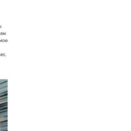
.
ям.
имое
es,