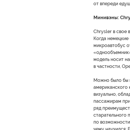
от впереди едущ
Минивэны: Chrysl
Chrysler в свое
Когда немецкие 
микроавтобус о
«однообъемник» 
модель носит на
в частности, Opel
Можно было бы 
американского к
визуально, обл
пассажирам прим
ряд преимущест
старательного п
по возможности,
чему научился: 