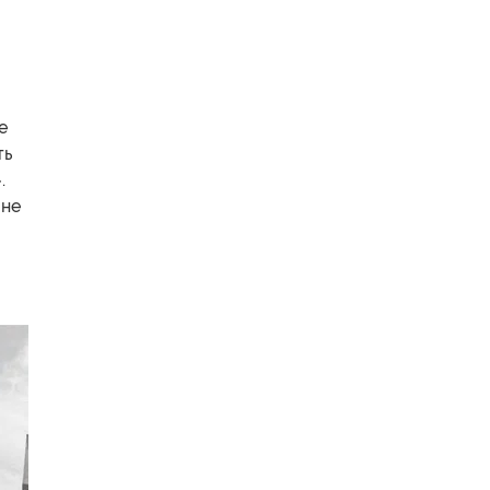
е
ть
.
лне
я