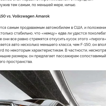
лужив тем самым, по меньшей мере, ничью.
150 vs. Volkswagen Amarok
яется самым продаваемым автомобилем в США, и положени
столько стабильно, что «немцу» едва ли удастся поколеба
ее они все равно стремятся откусить кусок этого «пирога»
яется авто несколько меньшего класса, чем F-150, он впо
rd по некоторым характеристикам. В частности, несмотр
еньшие размеры, он предлагает пассажирам сопоставимый
его пространства.