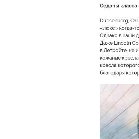
Седаны класса «
Duesenberg, Cad
«люкс» когда-то
Однако в наши д
Даже Lincoln Co
в Детройте, не 
кожаные кресла 
кресла которог
благодаря кото