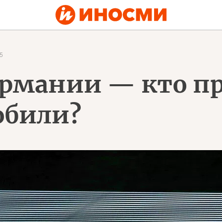
5
ермании — кто п
обили?