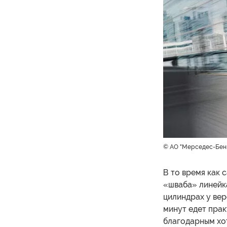
© АО "Мерседес-Бен
В то время как
«шваба» линейка
цилиндрах у вер
минут едет прак
благодарным хо