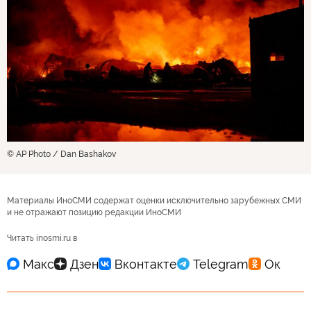
© AP Photo / Dan Bashakov
Материалы ИноСМИ содержат оценки исключительно зарубежных СМИ
и не отражают позицию редакции ИноСМИ
Читать inosmi.ru в