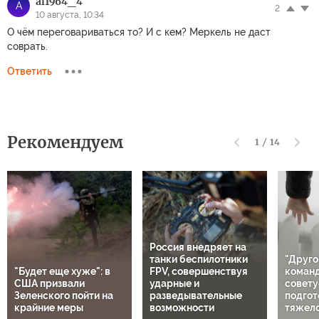
al1964_4
A
2
10 августа, 10:34
О чём переговариваться то? И с кем? Меркель не даст
соврать.
Ответить
Рекомендуем
1
/
14
Россия внедряет на
танки беспилотники
"Друго
"Будет еще хуже": в
FPV, совершенствуя
команд
США призвали
ударные и
совету
Зеленского пойти на
разведывательные
подгот
крайние меры
возможности
тяжело