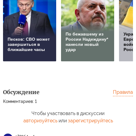
По бежавшему из
Украи
Песков: СВО может
России Надеждину*
Европ
завершиться в
нанесли новый
войну
ближайшие часы
удар
Росс
Обсуждение
Правила
Комментариев: 1
Чтобы участвовать в дискуссии
авторизуйтесь
или
зарегистрируйтесь