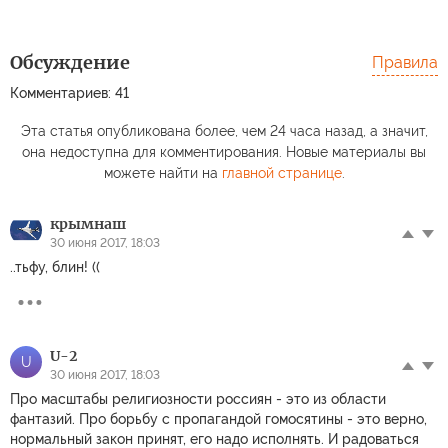
Обсуждение
Правила
ВКС РФ
Комментариев: 41
разбомбили
подземный город
В России
Эта статья опубликована более, чем 24 часа назад, а значит,
ССО, дрон снял
стремительно
Громк
она недоступна для комментирования. Новые материалы вы
результат удара
дорожает сахар
Моск
можете найти на
главной странице
.
крымнаш
30 июня 2017, 18:03
..тьфу, блин! ((
U-2
U
30 июня 2017, 18:03
Про масштабы религиозности россиян - это из области
фантазий. Про борьбу с пропагандой гомосятины - это верно,
нормальный закон принят, его надо исполнять. И радоваться