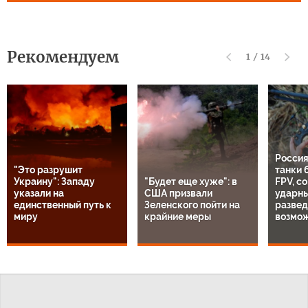
Рекомендуем
1
/
14
Россия
"Это разрушит
танки 
Украину": Западу
"Будет еще хуже": в
FPV, с
указали на
США призвали
ударны
единственный путь к
Зеленского пойти на
разве
миру
крайние меры
возмо