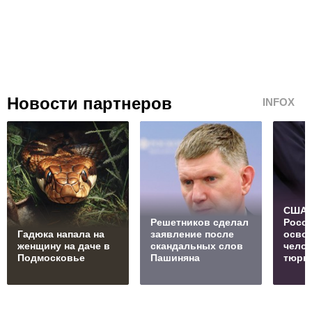
Новости партнеров
INFOX
США 
Решетников cделал
Росс
Гадюка напала на
заявление после
осво
женщину на даче в
скандальных слов
челов
Подмосковье
Пашиняна
тюрь