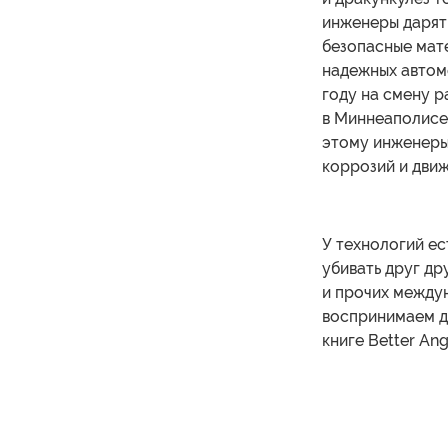
инженеры дарят 
безопасные мате
надежных автом
году на смену 
в Миннеаполисе
этому инженеры
коррозий и дви
У технологий е
убивать друг д
и прочих междун
воспринимаем др
книге Better Ang