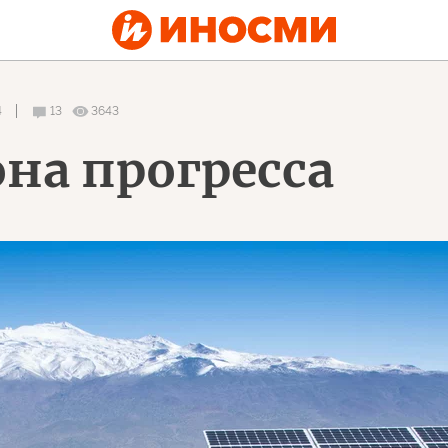
4
13
3643
на прогресса