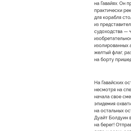
на Гавайях. Он 
практически ре
для корабля ст
из представите
судоходства — 
изобретательно
изолированных а
желтый флаг, ра
на борту прише
На Гавайских ос
несмотря на спе
начала свое сме
эпидемия охвати
на остальных ос
Дуайт Болдуин в
на берег! Отпра