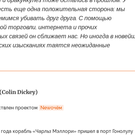
и дракункулез тоже остались в прошлом. У
есть еще одна положительная сторона: мы
мимся убивать друг друга. С помощью
ой торговли, интернета и прочих
х связей он сближает нас. Но иногда в новей
ских изысканиях таятся неожиданные
Colin Dickey)
ствлен проектом
Newочём
 года корабль «Чарльз Мэллори» пришел в порт Гонолулу