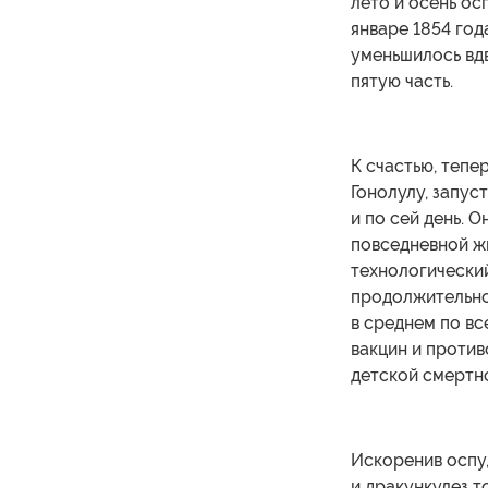
лето и осень ос
январе 1854 год
уменьшилось вдв
пятую часть.
К счастью, тепе
Гонолулу, запу
и по сей день. 
повседневной жи
технологический
продолжительнос
в среднем по вс
вакцин и проти
детской смертно
Искоренив оспу,
и дракункулез 