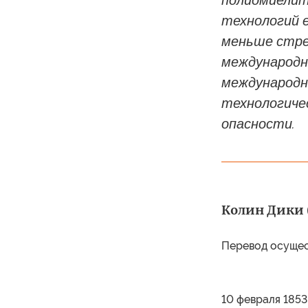
полиомиелит 
технологий 
меньше стре
международн
международны
технологиче
опасности.
Колин Дики (
Перевод осуще
10 февраля 1853