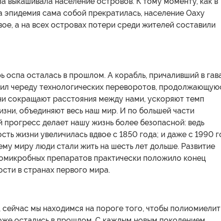
па выкашивала население островов. К тому моменту, как в
а эпидемия сама собой прекратилась, население Оаху
ое, а на всех островах потери среди жителей составили
рь оспа осталась в прошлом. А корабль, причаливший в гав
стил череду технологических переворотов, продолжающую
Они сокращают расстояния между нами, ускоряют темп
зни, объединяют весь наш мир. И по большей части
 прогресс делает нашу жизнь более безопасной: ведь
ть жизни увеличилась вдвое с 1850 года; и даже с 1990 г
ему миру люди стали жить на шесть лет дольше. Развитие
вомикробных препаратов практически положило конец
сти в странах первого мира.
 сейчас мы находимся на пороге того, чтобы полиомиелит
тоже остались в прошлом. С каждым новым поколением