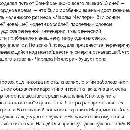
проделал путь от Сан-Франциско всего лишь за 13 дней —
кордное время, — что было особенно важным достижение
оль маленького размера. «Чарльз Мэллори» был одним
лей новейшей модели кораблей, последним словом
чудо современной инженерии и человеческой
сти приблизило к внешнему миру один из самых
рхипелагов. Но всякий повод для празднества перечеркн
звевающийся над мачтой: вестник смерти, означающий, что
дшего в гавань «Чарльза Мэллори» бушует оспа.
тровах еще никогда не сталкивались с этим заболеванием, 
шное объявление карантина и попытки вакцинации, оспа
ртоносное шествие среди населения. К началу лета
ла весь остов Оаху и начала быстро распространяться
тровах. В отчаянной попытке сохранить Мауи, местный вр
нушал каждому, кто слушал: «Не давайте никому сойти
вляйте их назад! Назад! Они принесут ужасную болезнь!» 