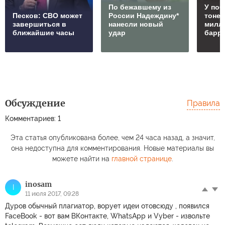
По бежавшему из
У по
Песков: СВО может
России Надеждину*
тонет
завершиться в
нанесли новый
милл
ближайшие часы
удар
барр
Обсуждение
Правила
Комментариев: 1
Эта статья опубликована более, чем 24 часа назад, а значит,
она недоступна для комментирования. Новые материалы вы
можете найти на
главной странице
.
inosam
I
11 июля 2017, 09:28
Дуров обычный плагиатор, ворует идеи отовсюду , появился
FaceBook - вот вам ВКонтакте, WhatsApp и Vyber - извольте