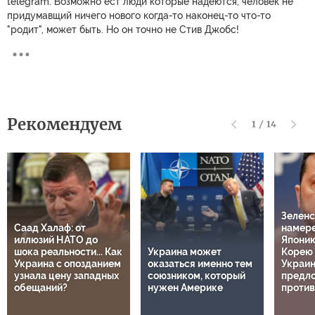
telegram. Возможно ест люди которые надеются, человек не
придумавщий ничего нового когда-то наконец-то что-то
"родит", может быть. Но он точно не Стив Джобс!
Рекомендуем
1
/
14
Зеленс
Саад Халаф: от
намере
иллюзий НАТО до
Япони
шока реальности... Как
Украина может
Корею 
Украина с опозданием
оказаться именно тем
Украин
узнала цену западных
союзником, который
предл
обещаний?
нужен Америке
проти