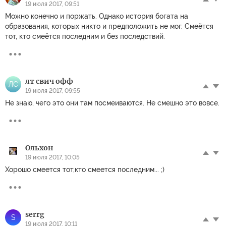
Проберёт до костей, до кончиков. Эй, братва! Чуете
19 июля 2017, 09:51
печёнками Грозный смех русских колокольчиков? Я все
Можно конечно и поржать. Однако история богата на
сказал. Александр Афанасьев
образования, которых никто и предположить не мог. Смеётся
тот, кто смеётся последним и без последствий.
лт свич офф
ЛС
19 июля 2017, 09:55
Не знаю, чего это они там посмеиваются. Не смешно это вовсе.
Ольхон
19 июля 2017, 10:05
Хорошо смеется тот,кто смеется последним... ;)
serrg
S
19 июля 2017, 10:11