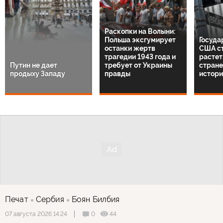
Раскопки на Волыни:
Польша эксгумирует
Госуда
останки жертв
США с
трагедии 1943 года и
растет:
Путин не дает
требует от Украины
стране
продыху Западу
правды
истори
Печат
Сербия
Боян Билбия
0
44
07 августа 2026 14:24