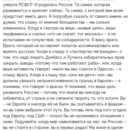
умерла РСФСР. И родилась Россия. Та самая, которая
развивается и крепнет сейчас. Та самая, с которой вам всем
предстоит иметь дело. Я попробую сказать от своего имени, но
думаю, что скажу от мнения большинства – мы сильно
изменились. Когда я смотрю на ваши «живые цепи», ваши
перфомансы и скачки «кто не скачет, тот москаль» – я не
испытываю ни сочувствия, ни солидарности. Я вижу врага.
Врага, который не оставляет попыток ассимилировать или
выжить русских. Когда я слышу о «паспортах неграждан», о
том, что надо лишить Донбасс и Луганск избирательных прав,
закрыть заводы «потому что там работают рабы», или, когда
ваши активисты говорят «мало мы вас сожгли в Одессе» – я
слышу врага. Когда я слышу про «они же дети» или «вы
должны уважать неприкосновенность границ в Европе» – я
понимаю, что говорят о врагах. Я понимаю, что ваша цель
развалить Россию – потому что иначе вы никогда не
избавитесь от страха и не сможете творить то, что хотите. Вы
– не Европа и никогда ей не были, вы скатываетесь в фашизм –
но вы сами выбрали этот путь. Вы готовы лечь под кого угодно,
под Европу, под США – только бы не налаживать отношения с
нами. Подумайте, когда мир наваливается на нас, на Россию –
вы не стоите в стороне, вы в первых рядах! Мы жили в одном