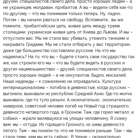
друзей, специалистов своего дела, просто хороших людей – а
не украинцев, молдаван, прибалтов. А вы – видели себя как-то
по-другому – что мы понимаем только теперь. Ну, ладно…
Потом – вы начали рваться на свободу. Вспомните… вы же
помните… прибалтийская цепь, живая цепь между тремя
столицами, украинская живая цепь от Киева до Львова. И мы –
отпустили вас. Мы не стали вас убивать, утюжить танками и
накрывать Градами. Мы не стали отбирать у вас территории,
даже где большинство составляли русские. На что мы
надеялись? На то, что вы – будете стоить свое государство так
же, как строили его мы – что вы будете видеть в русских и
других нацменьшинствах – друзей, специалистов своего дела,
просто хороших людей – а не оккупантов, быдло, москалей.
Наши надежды – к сожалению не оправдались. Культура
интернационализма – погибла в девяностые, когда русских –
выгоняли, выживали из республик Средней Азии. Где-то молча
выживали, где-то тупо резали. А окончательно… окончательно,
наверное, советский человек погиб на Новый год страшного,
девяносто четвертого года, в Грозном. Там, где горел металл, и
собаки – жрали валявшуюся на улицах человечину. Я скажу
вам: мы – оттуда. Из горящего Грозного, из зимы девяносто
пятого. Там – мы поняли то, что не понимали раньше. Там – мы
стали теми, кем мы есть сейчас. В Чечне – окончательно