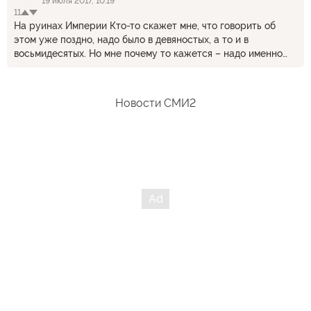
19 июля 2017, 10:19
11
На руинах Империи Кто-то скажет мне, что говорить об
этом уже поздно, надо было в девяностых, а то и в
восьмидесятых. Но мне почему то кажется – надо именно
сейчас. Когда наши дела – перестали быть только нашими
делами, когда мы вовлекли в свои дрязги половину мира. И
когда из-за нас – Европа сейчас на грани войны… Я говорю с
Новости СМИ2
вами, жители стран Прибалтики, Молдовы и конечно же,
Украины. Ведь именно вы – так отчаянно рвались на
свободу. Ведь именно вы говорили о свободе и говорили так
много, так искренне и выстрадано, что многие вам даже
поверили. И вы принесли свободу – кому Бендеры, кому
Бандера… Поговорим? Еще четверть века назад – мы жили в
одной стране. И мы, русские – даже не подозревали, что вы
так не хотите в ней жить. Но мы – были воспитаны в
культуре интернационализма, и видели в вас друзей,
специалистов своего дела, просто хороших людей – а не
украинцев, молдаван, прибалтов. А вы – видели себя как-то
по-другому – что мы понимаем только теперь. Ну, ладно…
Потом – вы начали рваться на свободу. Вспомните… вы же
помните… прибалтийская цепь, живая цепь между тремя
столицами, украинская живая цепь от Киева до Львова. И