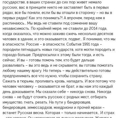
государстве, в ваших странах до сих пор живет немало
русских, вас в принципе никто не заставляет быть в первых
рядах, все бы поняли, если бы вы отошли в сторонку – но вы в
первых рядах! Как это понимать?! А впрочем, перед кем я
распинаюсь… Мы ведь не ставили под сомнение вашу
независимость. По крайней мере, не ставили до 2014 года,
когда оказалось, что можно заживо сжечь несколько десятков
человек в здании, и это оказывается, подвиг… Я понимаю, что мы
в опасности. Россия – в опасности. События 1991 года –
породили пятнадцать новых государств, хотя могли породить и
гораздо больше. Предпосылки к этому были тогда, и есть
сейчас. И вы – готовы помочь тем, кто будет дальше
разваливать – вы это ведь и не скрываете, вы готовы помогать
любому нашему врагу. Но теперь – мы действительно готовы
предпринимать все что нужно, чтобы сохранить страну.
Сажать в тюрьмы, проливать кровь, нападать. И все потому что
человек человеку – оказывается не брат, и вы нам это каждый
день доказываете. Мы сказали себе – никогда снова. Никогда
снова – не будут сгонять русских с родных мест, отбирать
имущество, гнать, резать. На пути у бандеровцев,
бендеровцев, земессардзов, мхедриони и прочей мрази –
встанет Русская весна. Которая – только начинается… И страх