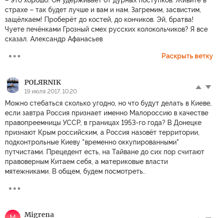
– это хорошо. Он удерживает от дурных поступков. Живите в
страхе – так будет лучше и вам и нам. Загремим, засвистим,
защёлкаем! Проберёт до костей, до кончиков. Эй, братва!
Чуете печёнками Грозный смех русских колокольчиков? Я все
сказал. Александр Афанасьев
Раскрыть ветку
POLЯRNIK
19 июля 2017, 10:20
Можно стебаться сколько угодно, но что будут делать в Киеве,
если завтра Россия признает именно Малороссию в качестве
правопреемницы УССР, в границах 1953-го года? В Донецке
признают Крым российским, а Россия назовёт территории,
подконтрольные Киеву "временно оккупированными"
путчистами. Прецедент есть, на Тайване до сих пор считают
правоверным Китаем себя, а материковые власти
мятежниками. В общем, будем посмотреть..
Migrena
M