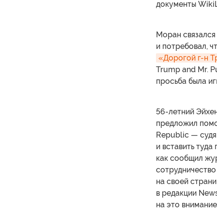
документы Wiki
Моран связался
и потребовал, ч
«Дорогой г-н Т
Trump and Mr. P
просьба была иг
56-летний Эйхе
предложил помо
Republic — судя
и вставить туда
как сообщил жу
сотрудничество 
на своей страни
в редакции New
на это внимание