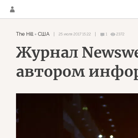
The Hill
США
25 июля 2017 15:22
1
2372
Журнал Newswe
автором инфор