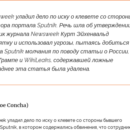
eek уладил дело по иску о клевете со сторон
ра портала Sputnik. Речь шла об утверждении
ик журнала Newsweek Курт Эйхенвальд
ятку и использовал угрозы, пытаясь добиться
 Sputnik молчания по поводу статьи о России,
Трампе и WikiLeaks, содержавшей ложные
зднее эта статья была удалена.
oe Concha)
k уладил дело по иску о клевете со стороны бывшего
Sputnik, в котором содержались обвинения, что сотрудни