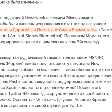
Leaks были изменены».
 с редакцией Newsweek и с самим Эйхенвальдом
тобы были внесены исправления в статью под названием
рамп и Дорогой г-н Путин, я не Сидни Блументаль»
(Dear M
utin, I Am Not Sidney Blumenthal). По словам Морана, его
норирована, однако с ним связался сам Эйхенвальд.
нвальд, сотрудничающий также с телеканалом MSNBC,
чь (Морану) «либо получить работу в журнале New
 по всему, в обмен на молчание, — либо обновить эту стат
 параграф с указанием его имени. Это второе предложение
рнал Paste, сопровождалось предупреждением о том, что 
со Sputnik делает его „не нанимаемым". После этого
це в Twitter Эйхенвальд стер упоминание о своей работе
sweek. Основатель WikiLeaks Джулиан Ассанж обратил
 в воскресенье на своей странице в Twitter.