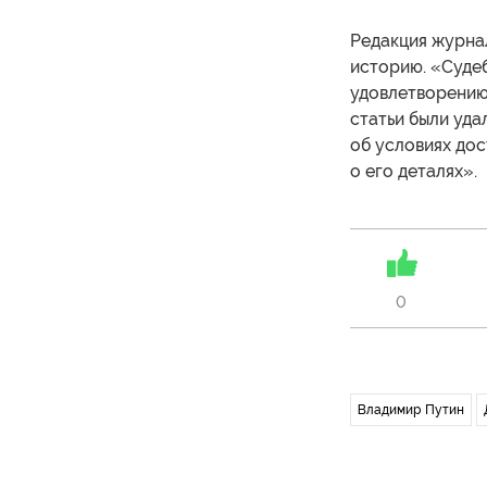
Редакция журна
историю. «Суде
удовлетворению
статьи были уда
об условиях дос
о его деталях».
0
Владимир Путин