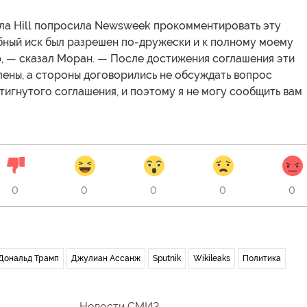
ла Hill попросила Newsweek прокомментировать эту
бный иск был разрешен по-дружески и к полному моему
, — сказал Моран. — После достижения соглашения эти
лены, а стороны договорились не обсуждать вопрос
тигнутого соглашения, и поэтому я не могу сообщить вам
0
0
0
0
0
Дональд Трамп
Джулиан Ассанж
Sputnik
Wikileaks
Политика
Новости СМИ2