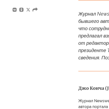
Журнал Newsw
бывшего авто
что сотрудн
предлагал вз
от редактора
президенте 
сведения. По
Джо Конча (J
Журнал Newswee
автора портала 