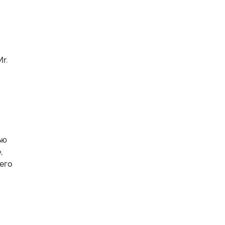
r.
ью
,
его