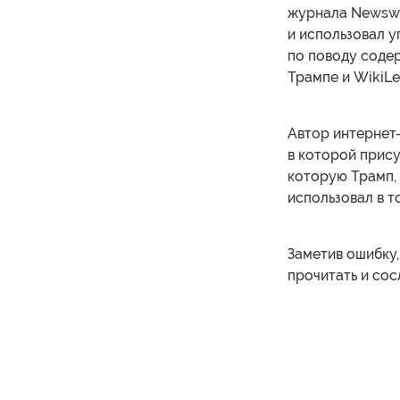
журнала Newswee
и использовал у
по поводу соде
Трампе и WikiLe
Автор интернет-
в которой прису
которую Трамп, 
использовал в то
Заметив ошибку,
прочитать и сос