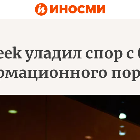
ek уладил спор 
мационного порт