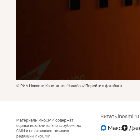
© РИА Новости Константин Чалабов
Перейти в фотобанк
Читать inosmi.ru
Материалы ИноСМИ содержат
оценки исключительно зарубежных
СМИ и не отражают позицию
редакции ИноСМИ