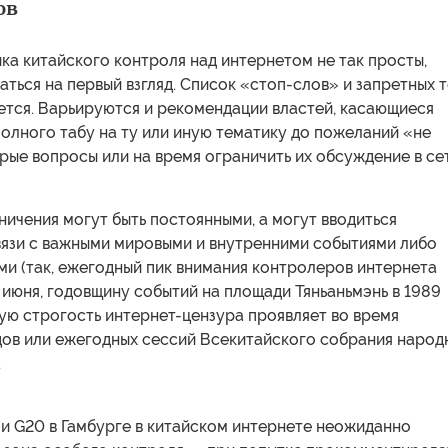
ов
ка китайского контроля над интернетом не так просты,
аться на первый взгляд. Список «стоп-слов» и запретных 
ется. Варьируются и рекомендации властей, касающиеся
полного табу на ту или иную тематику до пожеланий «не
рые вопросы или на время ограничить их обсуждение в сет
ичения могут быть постоянными, а могут вводиться
вязи с важными мировыми и внутренними событиями либо
ми (так, ежегодный пик внимания контролеров интернета
 июня, годовщину событий на площади Тяньаньмэнь в 1989
ую строгость интернет-цензура проявляет во время
дов или ежегодных сессий Всекитайского собрания народ
.
и G20 в Гамбурге в китайском интернете неожиданно