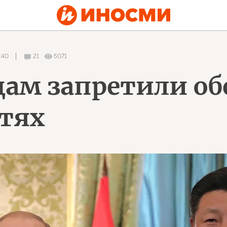
:40
21
5071
ам запретили об
етях