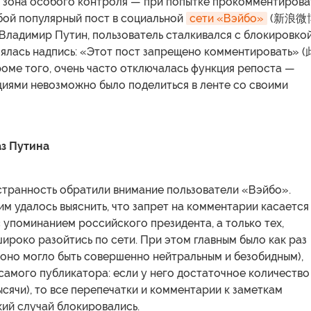
я зона особого контроля — при попытке прокомментирова
бой популярный пост в социальной
сети «Вэйбо»
(新浪微博
Владимир Путин, пользователь сталкивался с блокировкой
лялась надпись: «Этот пост запрещено комментировать» 
 того, очень часто отключалась функция репоста —
циями невозможно было поделиться в ленте со своими
з Путина
странность обратили внимание пользователи «Вэйбо».
м удалось выяснить, что запрет на комментарии касается
с упоминанием российского президента, а только тех,
ироко разойтись по сети. При этом главным было как раз
(оно могло быть совершенно нейтральным и безобидным),
самого публикатора: если у него достаточное количество
ысячи), то все перепечатки и комментарии к заметкам
кий случай блокировались.