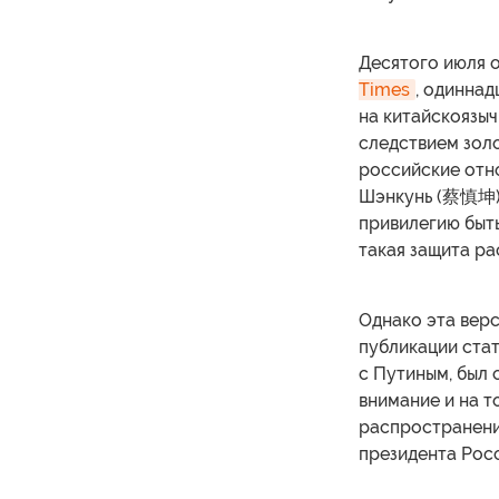
Десятого июля 
Times
, одиннад
на китайскоязыч
следствием зол
российские отно
Шэнкунь (蔡慎坤),
привилегию быт
такая защита ра
Однако эта верс
публикации стат
с Путиным, был 
внимание и на т
распространение
президента Рос