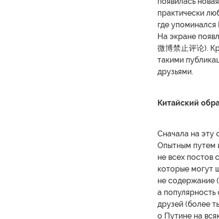
появилась нова
практически лю
где упоминался 
На экране появ
微博禁止评论). Кроме
такими публика
друзьями.
Китайский обра
Сначала на эту 
Опытным путем и
не всех постов 
которые могут ш
не содержание 
а популярность 
друзей (более т
о Путине на вся