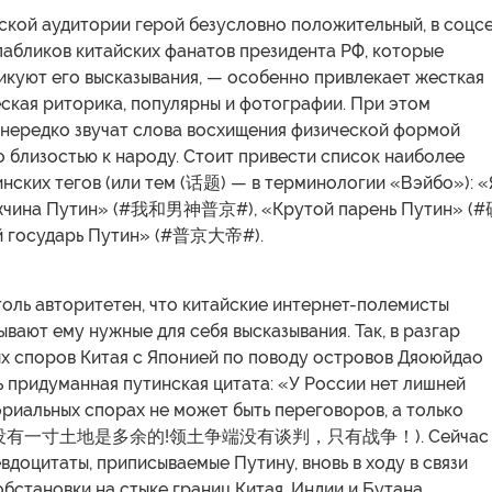
ской аудитории герой безусловно положительный, в соцс
пабликов китайских фанатов президента РФ, которые
икуют его высказывания, — особенно привлекает жесткая
ская риторика, популярны и фотографии. При этом
 нередко звучат слова восхищения физической формой
о близостью к народу. Стоит привести список наиболее
нских тегов (или тем (话题) — в терминологии «Вэйбо»): «
ужчина Путин» (#我和男神普京#), «Крутой парень Путин» (
й государь Путин» (#普京大帝#).
оль авторитетен, что китайские интернет-полемисты
вают ему нужные для себя высказывания. Так, в разгар
х споров Китая с Японией по поводу островов Дяоюйдао
ь придуманная путинская цитата: «У России нет лишней
ориальных спорах не может быть переговоров, а только
罗斯没有一寸土地是多余的!领土争端没有谈判，只有战争！). Сейчас
евдоцитаты, приписываемые Путину, вновь в ходу в связи
бстановки на стыке границ Китая, Индии и Бутана.