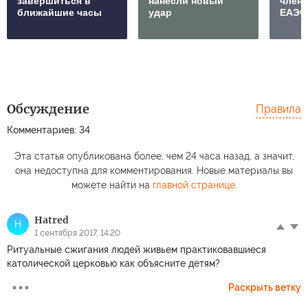
завершиться в
нанесли новый
членс
ближайшие часы
удар
ЕАЭС
Обсуждение
Правила
Комментариев: 34
Эта статья опубликована более, чем 24 часа назад, а значит,
она недоступна для комментирования. Новые материалы вы
можете найти на
главной странице
.
Hatred
H
1 сентября 2017, 14:20
Ритуальные сжигания людей живьем практиковавшиеся
католической церковью как объясните детям?
Раскрыть ветку