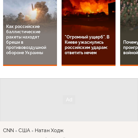
Как российские
баллистические
ракеты находят
"Огромный ущерб". В
бреши в
Киеве ужаснулись
Почем
противовоздушной
российским ударам:
проигр
обороне Украины
ответить нечем
войной
CNN
США
Натан Ходж