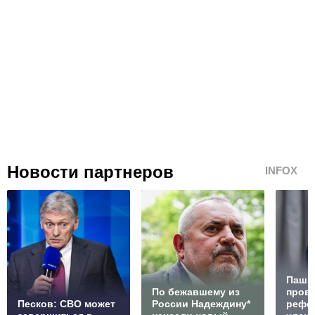
Новости партнеров
INFOX
Паши
По бежавшему из
пров
Песков: СВО может
России Надеждину*
рефе