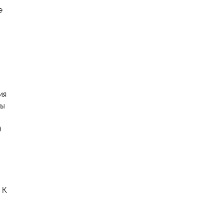
е
ия
ны
)
 К