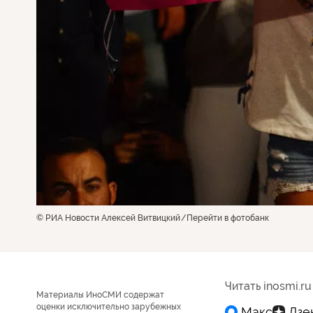
© РИА Новости Алексей Витвицкий
Перейти в фотобанк
Читать inosmi.ru
Материалы ИноСМИ содержат
оценки исключительно зарубежных