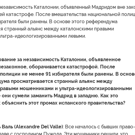
независимость Каталонии, объявленный Мадридом вне зак
щей катастрофе. После вмешательства национальной поли
ирателя были ранены. В основе этого референдума
я странный альянс между каталонскими правыми
ультра-идеологизированными левыми.
осование за независимость Каталонии, объявленное
езаконное, оборачивается катастрофой. После
полиции не менее 91 избирателя были ранены. В основ
дума просматривается странный альянс между
правыми мошенниками и ультра-идеологизированными
 они сумели заманить Мадрид в западню. Как это
 объяснить этот промах испанского правительства?
Валь (Alexandre Del Valle)
: Все началось с бывших право
лаве с господином Пужола. Эти мошенники решили, что