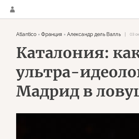
Atlantico
Франция
Александр дель Валль
03 ок
Каталония: ка
ультра-идеоло
Мадрид в лову