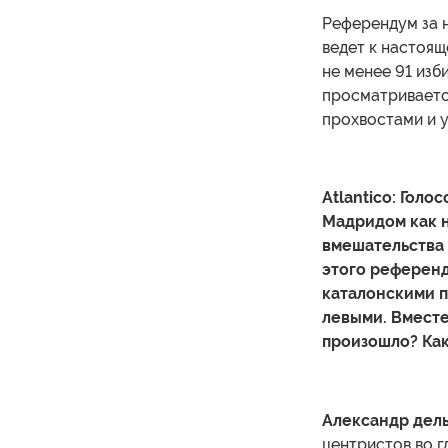
Референдум за 
ведет к настоя
не менее 91 изб
просматриваетс
прохвостами и 
Atlantico: Гол
Мадридом как н
вмешательства 
этого референ
каталонскими
левыми. Вместе
произошло? Как
Александр дель 
центристов во г