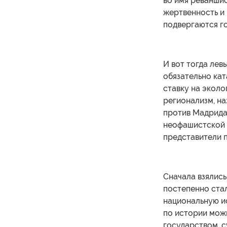
во имя реванши
жертвенность и
подвергаются г
И вот тогда лев
обязательно кат
ставку на эколо
регионализм, н
против Мадрида
неофашистской и
представители п
Сначала взялись
постепенно ста
национальную ис
по истории можн
государством, с