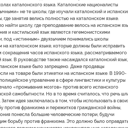
колах каталонского языка. Каталонские националисты
ычными» не те школы, где изучали каталонский и испански
ы, где занятия велись полностью на каталонском языке.
 найти школу, где преподавание велось на испанском язы
ия и кастильский язык являются гегемонистскими
и, под «истинным» двуязычием понимались школы
м на каталонском языке, которые должны были исправить
м сокращения часов испанского языка, рассматриваемого
 язык. В руководстве также насаждался каталонский язык,
спанском языке было запрещено. Даже продавцы
сли на товаре были этикетки на испанском языке. В 1990-
полицейское управление в сфере лингвистики и культуры
ачало «промывания мозгов» против всего испанского
нской самобытности. Но в то время считалось, что речь шл
. Затем идея заключалась в том, чтобы использовать в свои
бу против франкизма и пережитков гражданской войны,
ония понесла большие человеческие потери, будучи
щим борьбу против франкизма. Это должно было оправдат