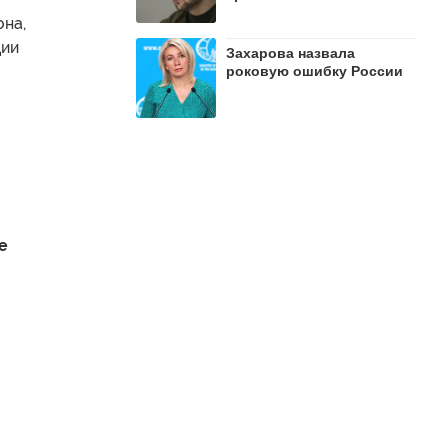
она,
ции
Захарова назвала
роковую ошибку России
е
-