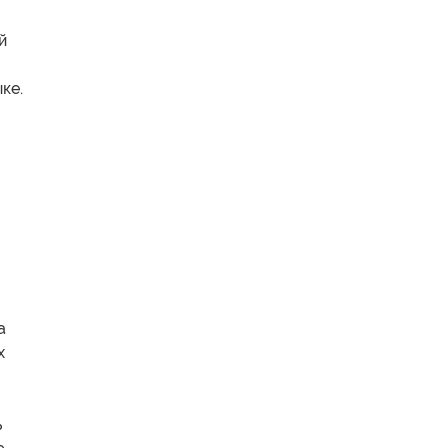
й
ке.
а
х
ь