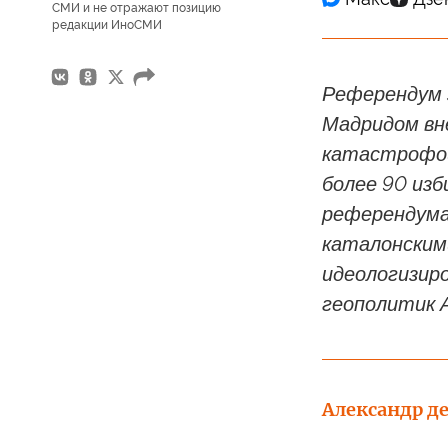
СМИ и не отражают позицию
редакции ИноСМИ
Референдум 
Мадридом вн
катастрофой
более 90 изб
референдума
каталонским
идеологизир
геополитик А
Александр де