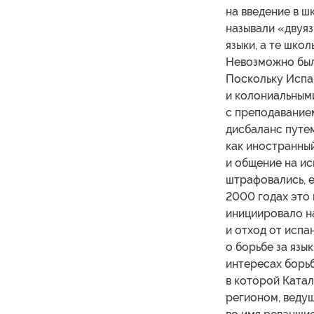
на введение в ш
называли «двуяз
языки, а те школ
Невозможно было
Поскольку Испан
и колониальным
с преподавание
дисбаланс путе
как иностранный
и общение на и
штрафовались, е
2000 годах это 
инициировало н
и отход от испа
о борьбе за язык
интересах борь
в которой Катал
регионом, веду