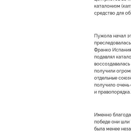
каталонизм (
кат
средство для об
Пужола начал э
преследовалась 
Франко Испания 
подавлял катало
воссоздавалась 
получили огром
отдельные союз
получило очень
и правопорядка.
Именно благодар
победе они шли 
была менее неза