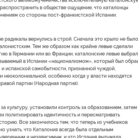
стского великомученичества исключительную каталонску
 распространить в обществе ощущение, что каталонцы
онениям со стороны пост-франкистской Испании.
ые радикалы вернулись в строй. Сначала это крыло не был
алонистским. Тем же образом как крайне левые сделали
гию в Германии или во Франции, каталонские левые выбра
азываемый в Испании «национализмом», который был обр
 и испанской самобытности, признанной чуждой,
 неоколониальной, особенно когда у власти находятся
равой партии (Народная партия).
 за культуру, установили контроль за образованием, затем
ли политизировать идентичность и пересматривать
торию. Все закончилось тем, что теперь из учебников
о узнать, что Каталония всегда была отдельным
уверенным и независимым, и что Испания выдумала