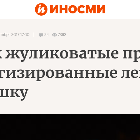
тября 2017 17:00
24
7382
к жуликоватые п
гизированные л
шку