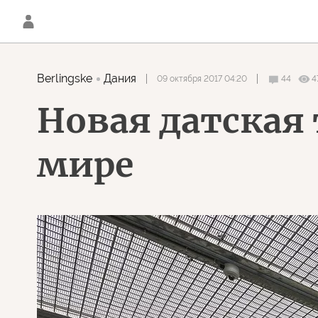
Berlingske
Дания
09 октября 2017 04:20
44
4
Новая датская
мире