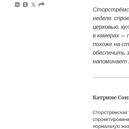
Сторстрёмск
неделе, спро
церковью, к
в камерах — 
похоже на ст
обеспечить 
напоминает 
Катрине Сонн
Сторстрёмская 
спроектирована 
нормальную жиз