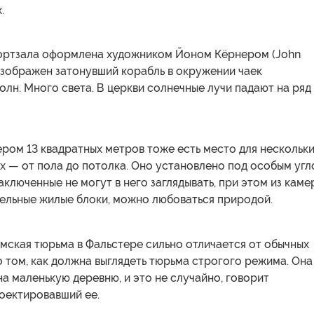
.
портзала оформлена художником Йоном Кёрнером (John
 изображен затонувший корабль в окружении чаек
олн. Много света. В церкви солнечные лучи падают на ряд
ром 13 квадратных метров тоже есть место для нескольк
их — от пола до потолка. Оно установлено под особым угл
аключенные не могут в него заглядывать, при этом из каме
дельные жилые блоки, можно любоваться природой.
мская тюрьма в Фальстере сильно отличается от обычных
 том, как должна выглядеть тюрьма строгого режима. Она
а маленькую деревню, и это не случайно, говорит
оектировавший ее.