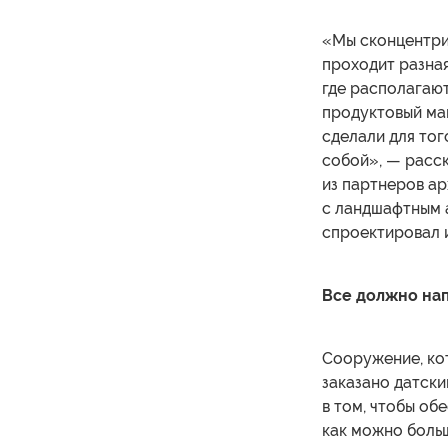
«Мы сконцентри
проходит разная
где располагают
продуктовый маг
сделали для то
собой», — расс
из партнеров ар
с ландшафтным 
спроектировал 
Все должно на
Сооружение, ко
заказано датски
в том, чтобы об
как можно боль