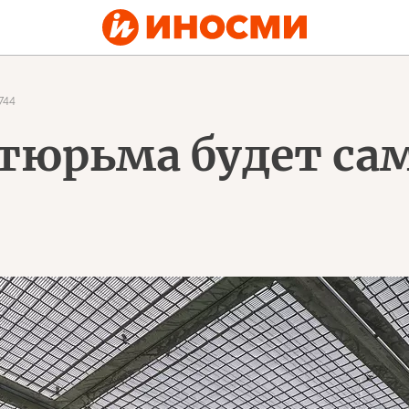
744
 тюрьма будет са