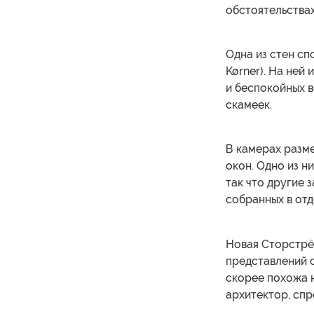
обстоятельствах
Одна из стен с
Kørner). На ней
и беспокойных в
скамеек.
В камерах разме
окон. Одно из н
так что другие з
собранных в от
Новая Сторстрё
представлений о
скорее похожа н
архитектор, спр