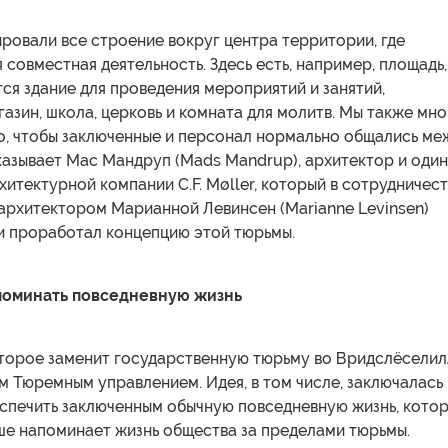
ровали все строение вокруг центра территории, где
 совместная деятельность. Здесь есть, например, площадь,
ся здание для проведения мероприятий и занятий,
азин, школа, церковь и комната для молитв. Мы также мн
го, чтобы заключенные и персонал нормально общались ме
казывает Мас Мандруп (Mads Mandrup), архитектор и один
хитектурной компании C.F. Møller, который в сотрудничес
архитектором Марианной Левинсен (Marianne Levinsen)
и проработал концепцию этой тюрьмы.
поминать повседневную жизнь
торое заменит государственную тюрьму во Вридслёселил
м Тюремным управлением. Идея, в том числе, заключалась
еспечить заключенным обычную повседневную жизнь, кото
ше напоминает жизнь общества за пределами тюрьмы.