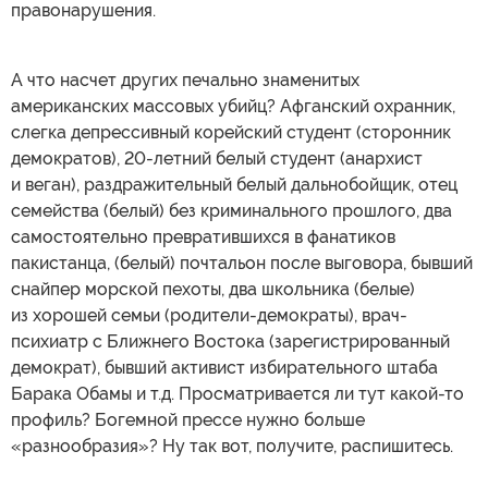
правонарушения.
А что насчет других печально знаменитых
американских массовых убийц? Афганский охранник,
слегка депрессивный корейский студент (сторонник
демократов), 20-летний белый студент (анархист
и веган), раздражительный белый дальнобойщик, отец
семейства (белый) без криминального прошлого, два
самостоятельно превратившихся в фанатиков
пакистанца, (белый) почтальон после выговора, бывший
снайпер морской пехоты, два школьника (белые)
из хорошей семьи (родители-демократы), врач-
психиатр с Ближнего Востока (зарегистрированный
демократ), бывший активист избирательного штаба
Барака Обамы и т.д. Просматривается ли тут какой-то
профиль? Богемной прессе нужно больше
«разнообразия»? Ну так вот, получите, распишитесь.