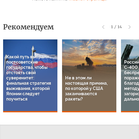
Рекомендуем
1
/
14
Какой путь выбрали
постсоветские
Россий
государства, чтобы
С-400 
отстоять свой
беспр
суверенитет:
Не в этом ли
пораж
финальная стратегия
настоящая причина,
благод
выживания, которой
по которой у США
методу
Японии следует
заканчиваются
загори
поучиться
ракеты?
дально