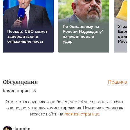
По бежавшему из
Украи
Песков: СВО может
России Надеждину*
Европ
завершиться в
нанесли новый
войну
ближайшие часы
удар
Росс
Обсуждение
Правила
Комментариев: 8
Эта статья опубликована более, чем 24 часа назад, а значит,
она недоступна для комментирования. Новые материалы вы
можете найти на
главной странице
.
konoko