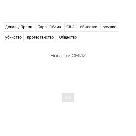
Дональд Трамп
Барак Обама
США
общество
оружие
убийство
протестанство
Общество
Новости СМИ2