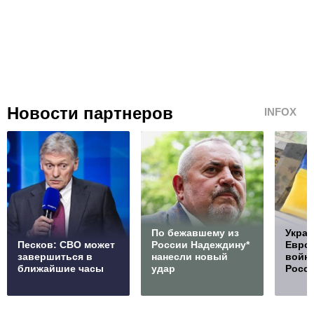
Новости партнеров
INFOX
По бежавшему из
Украи
Песков: СВО может
России Надеждину*
Европ
завершиться в
нанесли новый
войну
ближайшие часы
удар
Росс