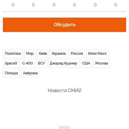
0
0
0
0
0
0
Обсудить
Политика
Мир
Киев
Украина
Россия
Илон Маск
SpaceX
С-400
ВСУ
Джаред Кушнер
США
Москва
Польша
Америка
Новости СМИ2