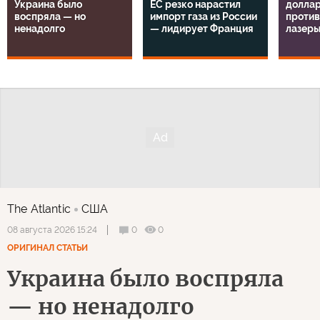
Украина было
ЕС резко нарастил
доллар
воспряла — но
импорт газа из России
проти
ненадолго
— лидирует Франция
лазер
The Atlantic
США
0
0
08 августа 2026 15:24
ОРИГИНАЛ СТАТЬИ
Украина было воспряла
— но ненадолго