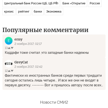
Центральный банк России (ЦБ, ЦБ РФ)
Банк «Открытие
Россия
кризис
рейтинг
банки
Экономика
Популярные комментарии
erny
E
2 ноября 2017, 02:17
13
Каддафи тоже считал ,что западные банки надежны
GreyCat
2 ноября 2017, 02:42
12
Фактически из иностранных банков среди первых тридцати
сегодня остались лишь четыре... И все же они не входят в
первую десятку. -------- Вот и пришлось автору после всех
вздохов сказать правду. Уход этих банков мало влияет на
банковский сектор и инвестиции в российскую экономику.
Поэтому рвать волосы на заду нет никаких оснований.
Новости СМИ2