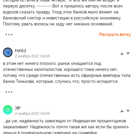
сегодня остались лишь четыре... И все же они не входят в
первую десятку. -------- Вот и пришлось автору после всех
вздохов сказать правду. Уход этих банков мало влияет на
банковский сектор и инвестиции в российскую экономику.
Поэтому рвать волосы на заду нет никаких оснований.
Раскрыть ветку
tvt62
2 ноября 2017, 04:05
в этом нет ничего плохого, рынок очищается под
отечественных капиталистов. хорошего тоже ничего нет,
потому что среди отечественных есть офшорные вампиры типа
банка Тинькова, которые, случись что, просто испарятся.
ЭР
Э
2 ноября 2017, 04:59
...да уж, надёжность зависящих от Индюшатии процентщиков
зашкаливает. Надежность почти такая же как если бы хранить
деньги в привокзальном скверике на скамейке...