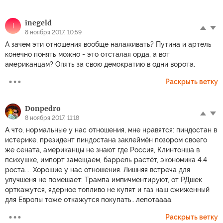
inegeld
I
8 ноября 2017, 10:59
А зачем эти отношения вообще налаживать? Путина и артель
конечно понять можно - это отсталая орда, а вот
американцам? Опять за свою демократию в одни ворота.
Раскрыть ветку
Donpedro
8 ноября 2017, 11:18
А что, нормальные у нас отношения, мне нравятся: пиндостан в
истерике, президент пиндостана заклеймён позором своего
же сената, американцы не знают где Россия, Клинтонша в
психушке, импорт замещаем, баррель растёт, экономика 4.4
роста.... Хорошие у нас отношения. Лишняя встреча для
улучшеня не помешает: Трампа импичментируют, от РДшек
орткажутся, ядерное топливо не купят и газ наш сжиженный
для Европы тоже откажутся покупать...лепотаааа.
Раскрыть ветку