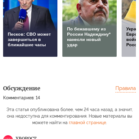
По бежавшему из
Украи
Песков: СВО может
России Надеждину*
Европ
завершиться в
нанесли новый
войну
ближайшие часы
удар
Росс
Обсуждение
Правила
Комментариев: 14
Эта статья опубликована более, чем 24 часа назад, а значит,
она недоступна для комментирования. Новые материалы вы
можете найти на
главной странице
.
XBOPOCT