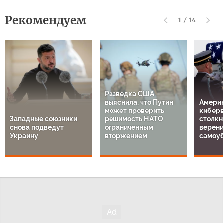
Рекомендуем
1
/
14
Разведка США
выяснила, что Путин
Амери
может проверить
кибер
Западные союзники
решимость НАТО
столкн
снова подведут
ограниченным
верен
Украину
вторжением
самоу