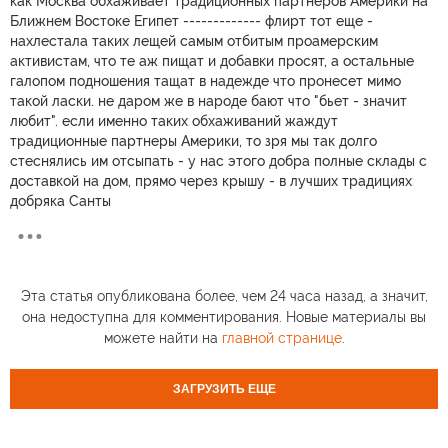
как Москва обхаживает традиционных партнеров Америки на
Ближнем Востоке Египет ------------- флирт тот еще -
нахлестала таких лещей самым отбитым проамерским
активистам, что те аж пищат и добавки просят, а остальные
галопом подношения тащат в надежде что пронесет мимо
такой ласки. не даром же в народе бают что "бьет - значит
любит". если именно таких обхаживаний жаждут
традиционные партнеры Америки, то зря мы так долго
стеснялись им отсыпать - у нас этого добра полные склады с
доставкой на дом, прямо через крышу - в лучших традициях
добряка Санты
Эта статья опубликована более, чем 24 часа назад, а значит,
она недоступна для комментирования. Новые материалы вы
можете найти на
главной странице
.
ЗАГРУЗИТЬ ЕЩЕ