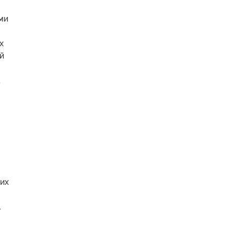
ми
х
й
.
 их
.