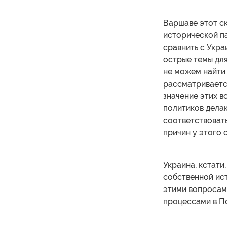
Варшаве этот ск
исторической п
сравнить с Укра
острые темы для
не можем найти 
рассматривается
значение этих в
политиков делаю
соответствовать
причин у этого 
Украина, кстати
собственной ист
этими вопросам
процессами в П