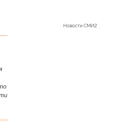
Новости СМИ2
я
-то
Эти