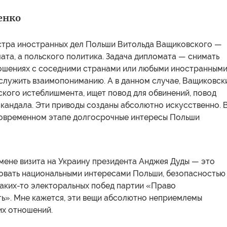
енко
стра иностранных дел Польши Витольда Ващиковского —
ата, а польского политика. Задача дипломата — снимать
ошениях с соседними странами или любыми иностранным
служить взаимопониманию. А в данном случае, Ващиковск
ьского истеблишмента, ищет повод для обвинений, повод
скандала. Эти приводы созданы абсолютно искусственно. 
современном этапе долгосрочные интересы Польши
мене визита на Украину президента Анджея Дуды — это
овать национальными интересами Польши, безопасностью
каких-то электоральных побед партии «Право
ть». Мне кажется, эти вещи абсолютно неприемлемы
их отношений.