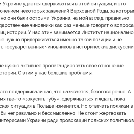
 Украине удается сдерживаться в этой ситуации, и это
лючением некоторых заявлений Верховной Рады, за которы
 но они были острыми. Украина, на мой взгляд, правильно
ударственные чиновники как раз меньше говорят о вопроса
иц истории. У нас этим занимается Институт национально
не нужно придерживаться именно такой позиции и не
ть государственных чиновников в исторические дискуссии
не нужно активнее пропагандировать свое отношение
стории. С этим у нас большие проблемы.
лго поддерживали нас, что называется, безоговорочно. А
мя где-то «закусить губу», сдерживаться и ждать, пока
кая ситуация в Польше изменится. Но отвечать полякам в
 бы неправильно и бессмысленно. Не стоит жертвовать
интересами Украины ради провокаций польских политиков