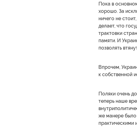
Пока в основном
хорошо. За иск
ничего не стоит,
делает, что гос
трактовки стран
памяти. И Украи
позволять втяну
Впрочем, Украи
к собственной и
Поляки очень до
теперь наше вре
внутриполитичес
же манере было
практическими 