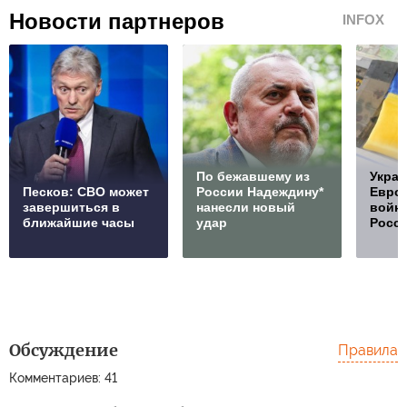
Новости партнеров
INFOX
По бежавшему из
Украи
Песков: СВО может
России Надеждину*
Европ
завершиться в
нанесли новый
войну
ближайшие часы
удар
Росс
Обсуждение
Правила
Комментариев: 41