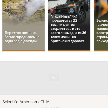
"Лада Нива" 4х4
продается за 22
Зеленс
тысячи фунтов
плачев
стерлингов… и это
теплов
Вероятно, жизнь на
всего лишь одна из 36
электр
Земле зародилась не
таких машин на
страны
один раз, а дважды
британских дорогах
приход
Scientific American
США