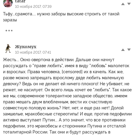
tatar
10 ноября 2017, 07:39
Тьфу...срамота.... нужно заборы высокие строить от такой
заразы
Жукомух
10 ноября 2017, 07:41
Жесть... Окно овертона в действии. Дальше они начнут
рассуждать о "праве любить", имея в виду "любовь" малолеток
и взрослых. Права человека, [censored] их в качель. Как же,
разве можно запрещать взрослому дяде любить маленькую
девочку? Ведь он не делает ей ничего плохого! Не убивает, не
режет, не насилует. Он всего лишь хочет ее "любить". Так какое
же мы, современное толерантное западное общество, имеем
право мешать двум влюбленным, вести их счастливую
совместную половую жизнь? Нет, нет, и еще раз нет! Долой
замшелые, мракобесные стереотипы! И еще, против педофилии
активно выступает Путин... А это значит, что все противники
педофилии, это мракобесы и сторонники Путина и отсталой
тоталитарной России. Так они и будут рассуждать в