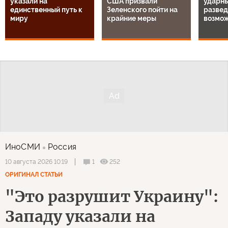
указали на
США призвали
ударны
единственный путь к
Зеленского пойти на
разве
миру
крайние меры
возмо
ИноСМИ
Россия
1
252
10 августа 2026 10:19
ОРИГИНАЛ СТАТЬИ
"Это разрушит Украину":
Западу указали на