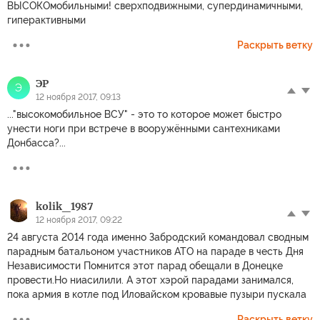
ВЫСОКОмобильными! сверхподвижными, супердинамичными,
гиперактивными
Раскрыть ветку
ЭР
Э
12 ноября 2017, 09:13
..."высокомобильное ВСУ" - это то которое может быстро
унести ноги при встрече в вооружёнными сантехниками
Донбасса?...
kolik_1987
12 ноября 2017, 09:22
24 августа 2014 года именно Забродский командовал сводным
парадным батальоном участников АТО на параде в честь Дня
Независимости Помнится этот парад обещали в Донецке
провести.Но ниасилили. А этот хэрой парадами занимался,
пока армия в котле под Иловайском кровавые пузыри пускала
Раскрыть ветку