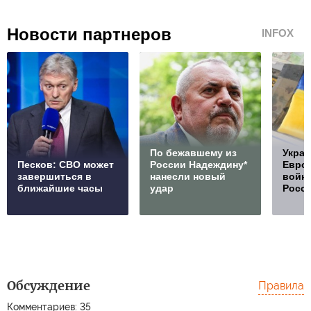
Новости партнеров
INFOX
По бежавшему из
Украи
Песков: СВО может
России Надеждину*
Европ
завершиться в
нанесли новый
войну
ближайшие часы
удар
Росс
Обсуждение
Правила
Комментариев: 35