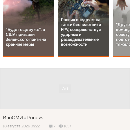
Россия внедряет на
танки беспилотники
"Друго
"Будет еще хуже": в
FPV, совершенствуя
команд
США призвали
ударные и
совету
Зеленского пойти на
разведывательные
подгот
крайние меры
возможности
тяжело
ИноСМИ
Россия
7
1657
10 августа 2026 09:22