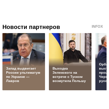
Новости партнеров
INFOX
Орбан
Запад выдвигает
Выходка
выст
России ультиматум
Зеленского на
проц
по Украине —
встрече с Туском
Черн
Лавров
возмутила Польшу
русск