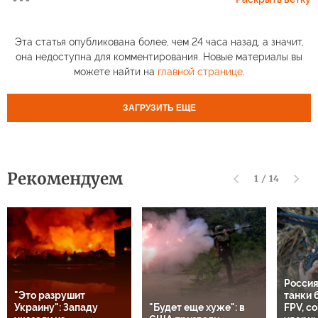
Эта статья опубликована более, чем 24 часа назад, а значит,
она недоступна для комментирования. Новые материалы вы
можете найти на
главной странице
.
ЗАГРУЗИТЬ ЕЩЕ
Рекомендуем
1
/
14
Россия
"Это разрушит
танки 
Украину": Западу
"Будет еще хуже": в
FPV, с