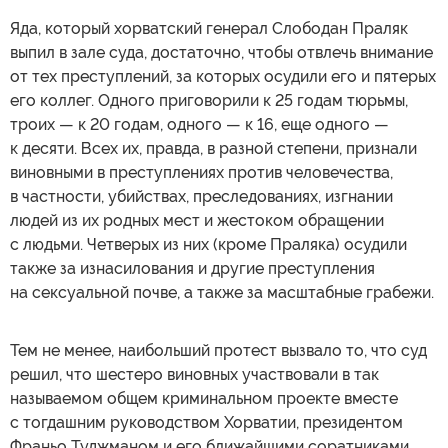
Яда, который хорватский генерал Слободан Праляк
выпил в зале суда, достаточно, чтобы отвлечь внимание
от тех преступлений, за которых осудили его и пятерых
его коллег. Одного приговорили к 25 годам тюрьмы,
троих — к 20 годам, одного — к 16, еще одного —
к десяти. Всех их, правда, в разной степени, признали
виновными в преступлениях против человечества,
в частности, убийствах, преследованиях, изгнании
людей из их родных мест и жестоком обращении
с людьми. Четверых из них (кроме Праляка) осудили
также за изнасилования и другие преступления
на сексуальной почве, а также за масштабные грабежи.
Тем не менее, наибольший протест вызвало то, что суд
решил, что шестеро виновных участвовали в так
называемом общем криминальном проекте вместе
с тогдашним руководством Хорватии, президентом
Франьо Туджманом и его ближайшими соратниками.