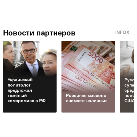
Новости партнеров
INFOX
Украинский
Русск
политолог
супе
предложил
сред
тяжёлый
Россияне массово
ново
компромисс с РФ
снимают наличные
США