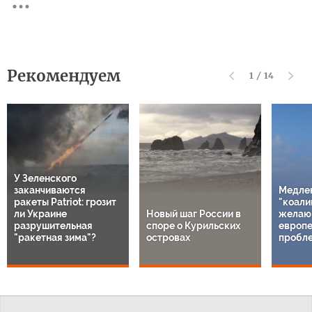
Рекомендуем
1
/
14
У Зеленского
заканчиваются
Медле
ракеты Patriot: грозит
"коали
ли Украине
Новый шаг России в
желаю
разрушительная
споре о Курильских
европе
"ракетная зима"?
островах
пробл