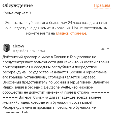
Обсуждение
Правила
Комментариев: 3
Азаров раскрыл,
Решетников cделал
Отказ
зачем на самом
заявление после
встре
Эта статья опубликована более, чем 24 часа назад, а значит,
деле убрали
скандальных слов
Зеле
она недоступна для комментирования. Новые материалы вы
Сырского
Пашиняна
по им
можете найти на
главной странице
.
alex49
11 декабря 2017, 00:50
Дэйтонский договор о мире в Боснии и Герцеговине не
предусматривает возможности для какой-то из частей страны
присоединиться к соседним республикам посредством
референдума. Государство называется Босния и Герцеговина,
его границы установлены, столицей является Сараево.
Верховный представитель по Боснии и Герцеговине, Валентин
Инцко, завил в беседе с Deutsche Wellе, что мировое
сообщество не допустит изменения границ страны. ------------
---------- Вот-вот: бумажка для западенцев всегда важнее
желаний людей, которые эти бумажки и составляют!
Референдум нельзя проводить потому, что бумажка не
позволяет! Тьфу!