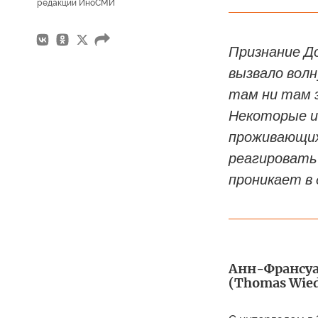
редакции ИноСМИ
Признание Д
вызвало волн
там ни там э
Некоторые и
проживающих
реагировать
проникает в 
Анн-Франсуаз
(Thomas Wied