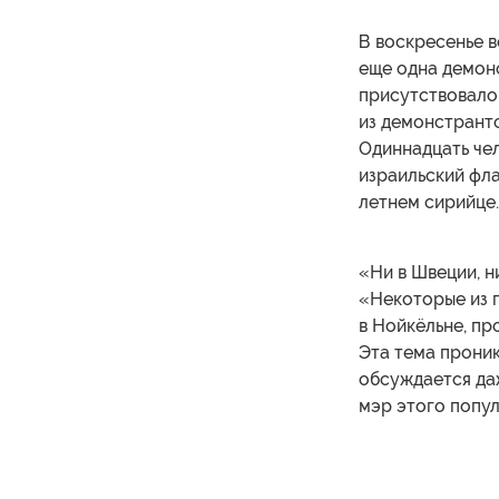
В воскресенье в
еще одна демон
присутствовало
из демонстрант
Одиннадцать чел
израильский фла
летнем сирийце.
«Ни в Швеции, н
«Некоторые из 
в Нойкёльне, п
Эта тема проник
обсуждается даж
мэр этого попу