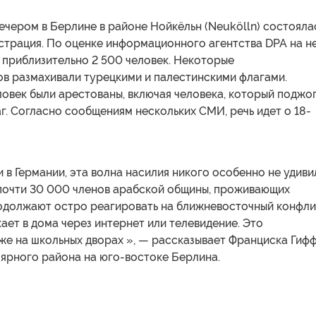
ечером в Берлине в районе Нойкёльн (Neukölln) состояла
страция. По оценке информационного агентства DPA на н
 приблизительно 2 500 человек. Некоторые
ов размахивали турецкими и палестинскими флагами.
овек были арестованы, включая человека, который поджо
г. Согласно сообщениям нескольких СМИ, речь идет о 18-
и в Германии, эта волна насилия никого особенно не удиви
почти 30 000 членов арабской общины, проживающих
родолжают остро реагировать на ближневосточный конфли
ает в дома через интернет или телевидение. Это
е на школьных дворах », — рассказывает Франциска Гифф
лярного района на юго-востоке Берлина.