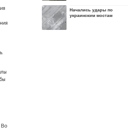
лия
Начались удары по
украинским мостам
ния
ь.
илы
 бы
 Во