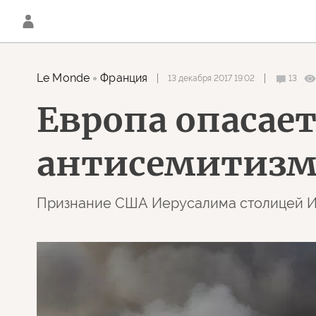
Le Monde
Франция
13 декабря 2017 19:02
13
Европа опасает
антисемитизм
Признание США Иерусалима столицей Из