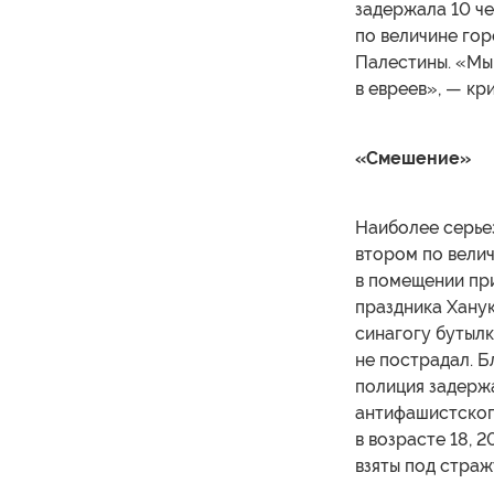
задержала 10 че
по величине го
Палестины. «Мы
в евреев», — кр
«Смешение»
Наиболее серьез
втором по велич
в помещении пр
праздника Ханук
синагогу бутылк
не пострадал. 
полиция задерж
антифашистского
в возрасте 18, 2
взяты под страж