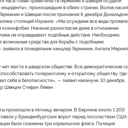
24 часа главы правительств Германии и Швеции осудили
 инциденты», произошедшие в обеих странах. Волна наси
 Германии и Швеции после признания 6 декабря Дональдом
лима столицей Израиля. «Мы осуждаем все виды проявле
и ксенофобии. Никакие разногласия даже в отношении
лима не оправдывают подобные действия. Необходимо
се возможные средства для борьбы с подобными
 заявила в понедельник канцлер Германии, Ангела Меркел
 нет места в шведском обществе. Все демократические с
способствовать толерантному и открытому обществу, где
ал себя в безопасности», — заявил накануне, 10 декабря,
р Швеции Стефан Лёвен.
ты произошли в пятницу вечером. В Берлине около 1 200
товали у Бранденбургских ворот перед посольством США.
ации были сожжены три израильских флага. Полиция