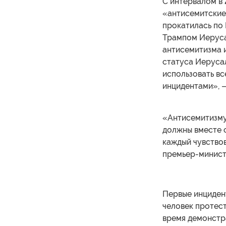
С интервалом в 
«антисемитские
прокатилась по
Трампом Иеруса
антисемитизма 
статуса Иеруса
использовать в
инцидентами», —
«Антисемитизму
должны вместе 
каждый чувствов
премьер-минист
Первые инциден
человек протес
время демонстр