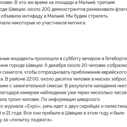
ловек. В это же время на площади в Мальмё, третьем
роде Швеции, около 200 демонстрантов размахивали флаг
 объявили интифаду в Мальмё. Мы будем стрелять
ичали некоторые из участников митинга.
ные инциденты произошли в субботу вечером в Гетеборге
ине городе Швеции. 9 декабря около 20 человек собрали
и синагоге, чтобы отпраздновать приближение еврейского
а. В районе 22:00, около десятка человек в масках забро
ами с зажигательной смесью. В результате нападения ник
Благодаря камерам наблюдения уже через несколько часов
ала троих человек. По информации шведского
 журнала «Expo», речь идет о двух сирийцах и палестин
0 и 21 года. Все они прибыли в Швецию в этом году и были
у за «попытку поджога».