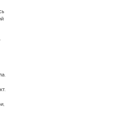
сь
ей
г
ла.
кт.
и,