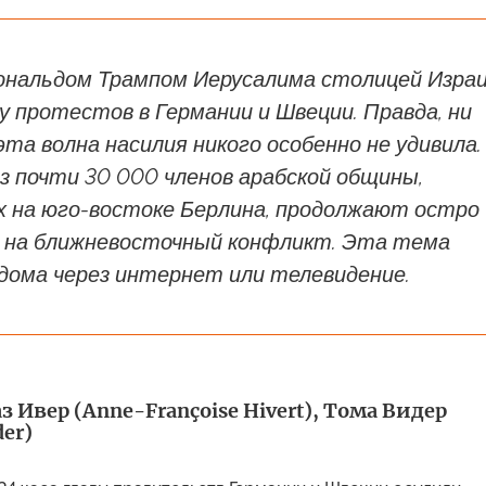
ональдом Трампом Иерусалима столицей Изра
у протестов в Германии и Швеции. Правда, ни
та волна насилия никого особенно не удивила.
з почти 30 000 членов арабской общины,
 на юго-востоке Берлина, продолжают остро
 на ближневосточный конфликт. Эта тема
дома через интернет или телевидение.
 Ивер (Anne-Françoise Hivert), Тома Видер
er)