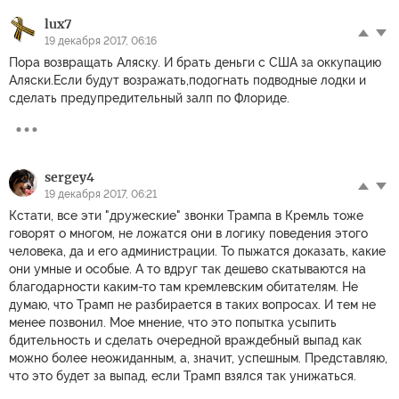
lux7
19 декабря 2017, 06:16
Пора возвращать Аляску. И брать деньги с США за оккупацию
Аляски.Если будут возражать,подогнать подводные лодки и
сделать предупредительный залп по Флориде.
sergey4
19 декабря 2017, 06:21
Кстати, все эти "дружеские" звонки Трампа в Кремль тоже
говорят о многом, не ложатся они в логику поведения этого
человека, да и его администрации. То пыжатся доказать, какие
они умные и особые. А то вдруг так дешево скатываются на
благодарности каким-то там кремлевским обитателям. Не
думаю, что Трамп не разбирается в таких вопросах. И тем не
менее позвонил. Мое мнение, что это попытка усыпить
бдительность и сделать очередной враждебный выпад как
можно более неожиданным, а, значит, успешным. Представляю,
что это будет за выпад, если Трамп взялся так унижаться.