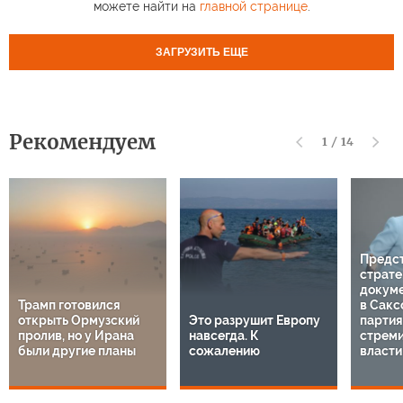
можете найти на
главной странице
.
ЗАГРУЗИТЬ ЕЩЕ
Рекомендуем
1
/
14
Предс
страте
докуме
Трамп готовился
в Сакс
открыть Ормузский
Это разрушит Европу
парти
пролив, но у Ирана
навсегда. К
стреми
были другие планы
сожалению
власти