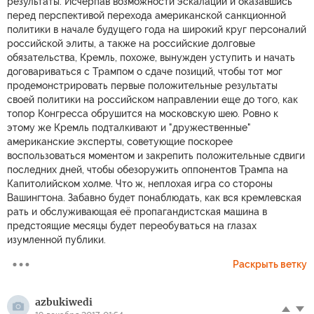
результаты. Исчерпав возможности эскалации и оказавшись
перед перспективой перехода американской санкционной
политики в начале будущего года на широкий круг персоналий
российской элиты, а также на российские долговые
обязательства, Кремль, похоже, вынужден уступить и начать
договариваться с Трампом о сдаче позиций, чтобы тот мог
продемонстрировать первые положительные результаты
своей политики на российском направлении еще до того, как
топор Конгресса обрушится на московскую шею. Ровно к
этому же Кремль подталкивают и "дружественные"
американские эксперты, советующие поскорее
воспользоваться моментом и закрепить положительные сдвиги
последних дней, чтобы обезоружить оппонентов Трампа на
Капитолийском холме. Что ж, неплохая игра со стороны
Вашингтона. Забавно будет понаблюдать, как вся кремлевская
рать и обслуживающая её пропагандистская машина в
предстоящие месяцы будет переобуваться на глазах
изумленной публики.
Раскрыть ветку
azbukiwedi