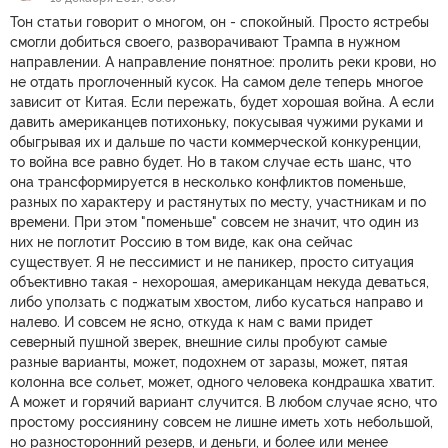
Тон статьи говорит о многом, он - спокойный. Просто ястребы
смогли добиться своего, разворачивают Трампа в нужном
направлении. А направление понятное: пролить реки крови, но
не отдать проглоченный кусок. На самом деле теперь многое
зависит от Китая. Если пережать, будет хорошая война. А если
давить американцев потихоньку, покусывая чужими руками и
обыгрывая их и дальше по части коммерческой конкуренции,
то война все равно будет. Но в таком случае есть шанс, что
она трансформируется в несколько конфликтов поменьше,
разных по характеру и растянутых по месту, участникам и по
времени. При этом "поменьше" совсем не значит, что один из
них не поглотит Россию в том виде, как она сейчас
существует. Я не пессимист и не паникер, просто ситуация
объективно такая - нехорошая, американцам некуда деваться,
либо уползать с поджатым хвостом, либо кусаться направо и
налево. И совсем не ясно, откуда к нам с вами придет
северный пушной зверек, внешние силы пробуют самые
разные варианты, может, подохнем от заразы, может, пятая
колонна все сольет, может, одного человека кондрашка хватит.
А может и горячий вариант случится. В любом случае ясно, что
простому россиянину совсем не лишне иметь хоть небольшой,
но разносторонний резерв, и деньги, и более или менее