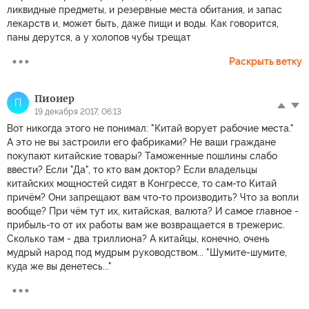
ликвидные предметы, и резервные места обитания, и запас
лекарств и, может быть, даже пищи и воды. Как говорится,
паны дерутся, а у холопов чубы трещат
Раскрыть ветку
Пионер
П
19 декабря 2017, 06:13
Вот никогда этого не понимал: "Китай ворует рабочие места."
А это не вы застроили его фабриками? Не ваши граждане
покупают китайские товары? Таможенные пошлины слабо
ввести? Если "Да", то кто вам доктор? Если владельцы
китайских мощностей сидят в Конгрессе, то сам-то Китай
причём? Они запрещают вам что-то производить? Что за вопли
вообще? При чём тут их, китайская, валюта? И самое главное -
прибыль-то от их работы вам же возвращается в трежерис.
Сколько там - два триллиона? А китайцы, конечно, очень
мудрый народ под мудрым руководством... "Шумите-шумите,
куда же вы денетесь..."