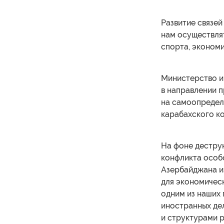
Развитие связе
нам осуществлят
спорта, эконом
Министерство и
в направлении 
на самоопредел
карабахского к
На фоне дестру
конфликта особ
Азербайджана и
для экономическ
одним из наших 
иностранных де
и структурами р