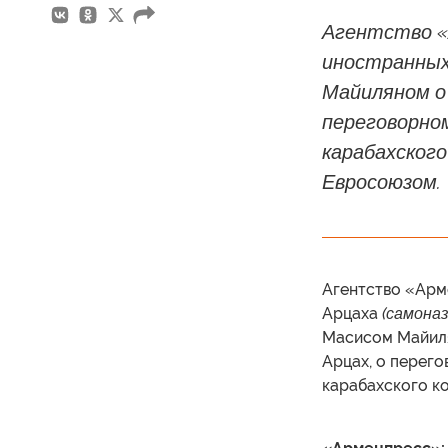
Агентство «
иностранных
Майиляном о
переговорном
карабахского
Евросоюзом.
Агентство «Арм
Арцаха
(самоназ
Масисом Майиля
Арцах, о перег
карабахского к