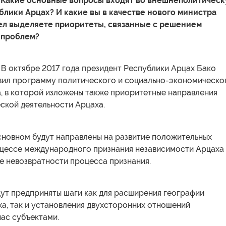
 Какие основные вопросы входят во внешнеполитичес
блики Арцах? И какие вы в качестве нового министра
ел выделяете приоритеты, связанные с решением
 проблем?
В октябре 2017 года президент Республики Арцах Бако
вил программу политического и социально-экономическо
а, в которой изложены также приоритетные направления
ской деятельности Арцаха.
сновном будут направлены на развитие положительных
оцессе международного признания независимости Арцаха
е невозвратности процесса признания.
дут предприняты шаги как для расширения географии
а, так и установления двухсторонних отношений
ас субъектами.