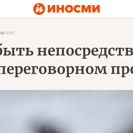
3220
быть непосредст
 переговорном пр