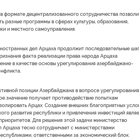
й в формате децентрализованного сотрудничества позволи
ь разные программы в сферах культуры, образования,
ики и местного самоуправления.
ностранных дел Арцаха продолжит последовательные ша
признания факта реализации права народа Арцаха
ение в качестве основы урегулирования азербайджано-
онфликта.
ктивной позиции Азербайджана в вопросе урегулирования
ое значение получает противодействие попыткам
золировать Арцах. Создание внешних благоприятных усло
ого развития республики и привлечения инвестиций явля
приоритетов. Для решения этой задачи министерство
л Арцаха тесно сотрудничает с министерствами
еспубликами, ответственными за экономический блок.