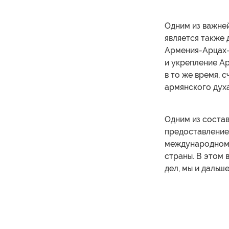
Одним из важне
является также
Армения-Арцах-
и укрепление Ар
в то же время, 
армянского духа
Одним из соста
предоставление
международному
страны. В этом
дел, мы и дальш