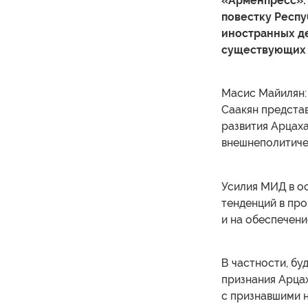
«Арменпресс»:
повестку Респу
иностранных д
существующих
Масис Майилян: 
Саакян предста
развития Арцах
внешнеполитиче
Усилия МИД в о
тенденций в пр
и на обеспечени
В частности, бу
признания Арцах
с признавшими н