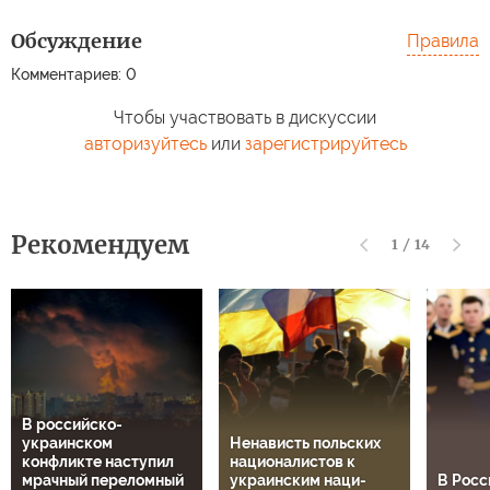
Обсуждение
Правила
Комментариев: 0
Чтобы участвовать в дискуссии
авторизуйтесь
или
зарегистрируйтесь
Рекомендуем
1
/
14
В российско-
украинском
Ненависть польских
конфликте наступил
националистов к
мрачный переломный
украинским наци-
В Росс