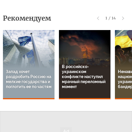
Рекомендуем
1
/
14
В российско-
Запад хочет
украинском
Ненави
раздробить Россию на
конфликте наступил
национ
мелкие государства и
мрачный переломный
украин
поглотить ее по частям
момент
банде