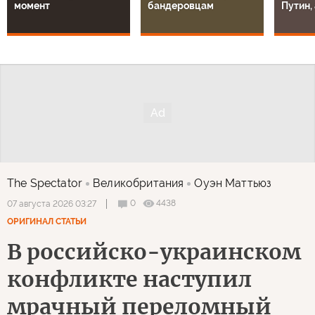
момент
бандеровцам
Путин, 
The Spectator
Великобритания
Оуэн Маттьюз
0
4438
07 августа 2026 03:27
ОРИГИНАЛ СТАТЬИ
В российско-украинском
конфликте наступил
мрачный переломный