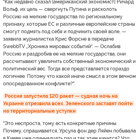
"Как недавно сказал [американский экономист] Ричард
Вольф, их цель — свергнуть Путина и расколоть
Россию на мелкие государства по региональному
признаку, которые ЕС и различные европейские страны
смогут подмять под себя и подчинить своей воле, —
заявила журналистка Крис Форсне в передаче
SwebbTV „Хроника мировых событий“. — Ослабив
Россию и раздробив ее на мелкие государства, они
рассчитывают увеличить собственный экономический и
политический вес. Тогда все представляется гораздо
логичнее. Потому что какой иначе смысл в этом вечном
опосредованном конфликте?".
Россия запустила 120 ракет — судная ночь на 
Украине отрезвила всех. Зеленского заставят пойти 
на территориальные уступки
"Это неспроста, тому есть конкретные причины.
Почему, спрашивается, Урсула фон дер Ляйен побывала
в Киеве уже одиннадцать раз и так этим кичится? Что