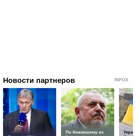
Новости партнеров
INFOX
По бежавшему из
Украи