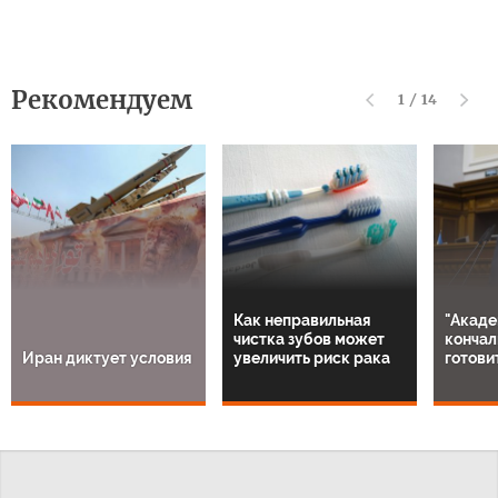
Рекомендуем
1
/
14
Как неправильная
"Акаде
чистка зубов может
кончал
Иран диктует условия
увеличить риск рака
готови