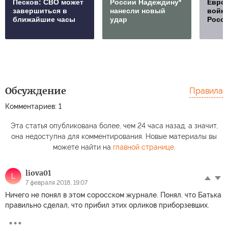
Песков: СВО может
России Надеждину*
Европ
завершиться в
нанесли новый
войну
ближайшие часы
удар
Росс
Обсуждение
Правила
Комментариев: 1
Эта статья опубликована более, чем 24 часа назад, а значит,
она недоступна для комментирования. Новые материалы вы
можете найти на
главной странице
.
liova01
L
7 февраля 2018, 19:07
Ничего не понял в этом соросском журнале. Понял. что Батька
правильно сделал, что прибил этих орликов приборзевших.