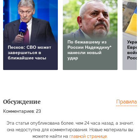
По бежавшему из
Украи
Песков: СВО может
России Надеждину*
Европ
завершиться в
нанесли новый
войну
ближайшие часы
удар
Росс
Обсуждение
Правила
Комментариев: 23
Эта статья опубликована более, чем 24 часа назад, а значит,
она недоступна для комментирования. Новые материалы вы
можете найти на
главной странице
.