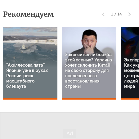
Рекомендуем
1
/
14
Закончится ли борьба
этой осенью? Украина
Экспор
"Ахиллесова пята"
хочет склонить Китай
Как ук
Японии уже в руках
на свою сторону для
мошенн
России: риск
послевоенного
центр
масштабного
восстановления
людей 
блэкаута
страны
мира