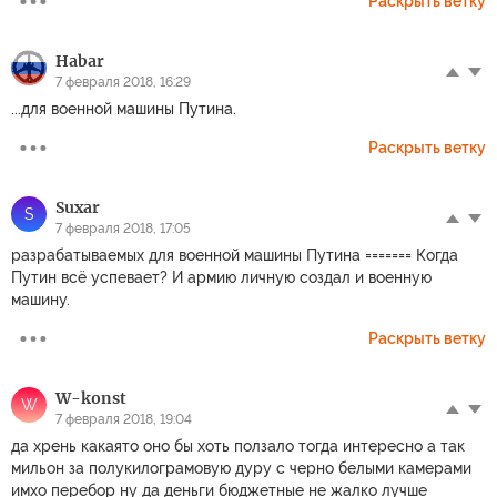
Раскрыть ветку
Habar
7 февраля 2018, 16:29
...для военной машины Путина.
Раскрыть ветку
Suxar
S
7 февраля 2018, 17:05
разрабатываемых для военной машины Путина ======= Когда
Путин всё успевает? И армию личную создал и военную
машину.
Раскрыть ветку
W-konst
W
7 февраля 2018, 19:04
да хрень какаято оно бы хоть ползало тогда интересно а так
мильон за полукилограмовую дуру с черно белыми камерами
имхо перебор ну да деньги бюджетные не жалко лучше