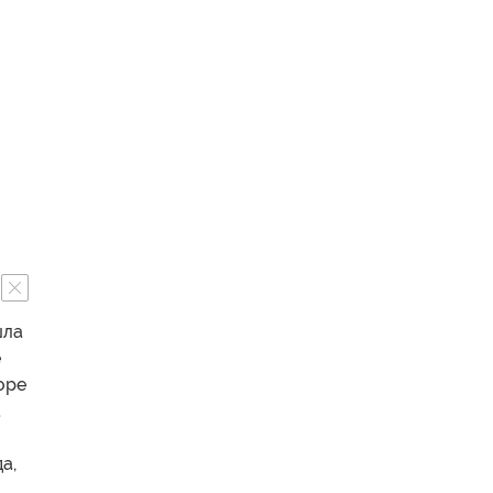
шла
е
оре
а
а,