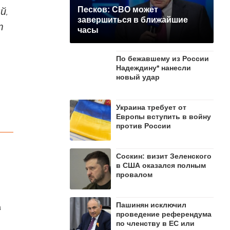
й,
Песков: СВО может
завершиться в ближайшие
т
часы
По бежавшему из России
Надеждину* нанесли
новый удар
Украина требует от
Европы вступить в войну
против России
Соскин: визит Зеленского
в США оказался полным
провалом
Пашинян исключил
а
проведение референдума
по членству в ЕС или