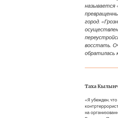
называется «
превращенный
город. «Гро
осуществлен
переустройс
восстать. О
обратилась 
Таха Кылынч 
«Я убежден, что
контртеррорист
на организован