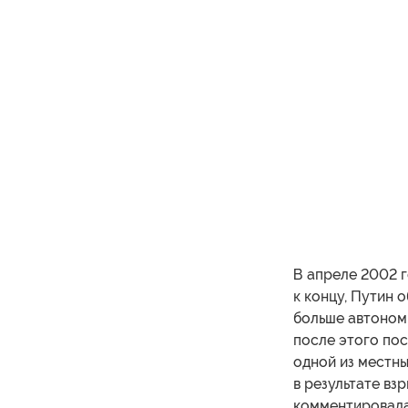
В апреле 2002 г
к концу, Путин 
больше автономн
после этого пос
одной из местны
в результате вз
комментировалас