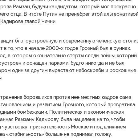
рова Рамзан, будучи кандидатом, который мог прекрасно
оего отца. В итоге Путин не пренебрег этой альтернативо
 Кадырова главой Чечни.
 увидит благоустроенную и современную чеченскую столиц
 в то, что в начале 2000-х годов Грозный был в руинах.
од, в котором окончательно стерты следы войны, который
устроен и оснащен парками, будто никогда и не был
тором один за другим вырастают небоскребы и роскошные
.
странения боровшихся против нее местных кадров сама
становлением и развитием Грозного, который превратила
адными бомбежками. Политическая и экономическая
анная Рамзану Кадырову, была нацелена на то, чтобы
 чувствовал признательность Москве и под влиянием
ва «стабильность» больше не поднимал голову.