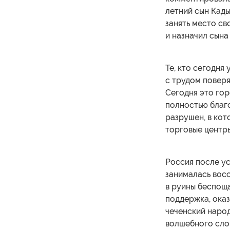
летний сын Кады
занять место св
и назначил сына
Те, кто сегодня
с трудом поверят
Сегодня это гор
полностью благо
разрушен, в ко
торговые центры
Россия после у
занималась вос
в руины беспощ
поддержка, оказ
чеченский народ
волшебного сло