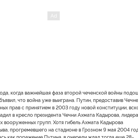
ода, когда важнейшая фаза второй чеченской войны подо
объявил, что война уже выиграна. Путин, предоставив Чечн
ых прав с принятием в 2003 году новой конституции, вск
адил в кресло президента Чечни Ахмата Кадырова, лидер
х вооруженных групп. Хотя гибель Ахмата Кадырова
рыва, прогремевшего на стадионе в Грозном 9 мая 2004 год
ь как поражение Путина, в очереди ждал тогда еще 28-