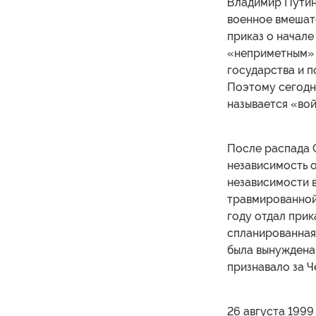
Владимир Путин
военное вмешате
приказ о начале
«неприметным» 
государства и п
Поэтому сегодня
называется «во
После распада С
независимость о
независимости 
травмированной 
году отдал прик
спланированная 
была вынуждена 
признавало за Ч
26 августа 1999