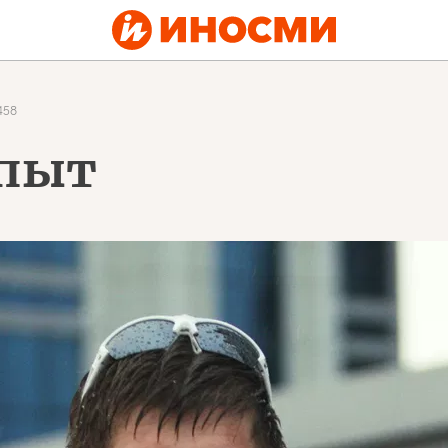
458
опыт