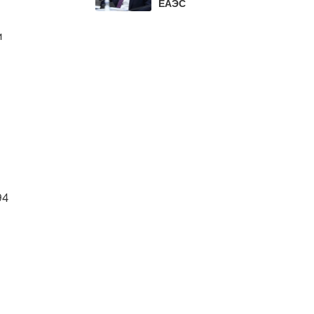
ЕАЭС
и
94