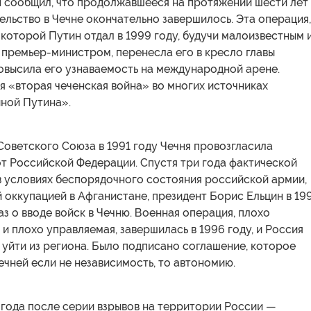
 сообщил, что продолжавшееся на протяжении шести лет
льство в Чечне окончательно завершилось. Эта операция,
 которой Путин отдал в 1999 году, будучи малоизвестным 
премьер-министром, перенесла его в кресло главы
овысила его узнаваемость на международной арене.
 «вторая чеченская война» во многих источниках
йной Путина».
оветского Союза в 1991 году Чечня провозгласила
т Российской Федерации. Спустя три года фактической
в условиях беспорядочного состояния российской армии,
оккупацией в Афганистане, президент Борис Ельцин в 19
аз о вводе войск в Чечню. Военная операция, плохо
и плохо управляемая, завершилась в 1996 году, и Россия
уйти из региона. Было подписано соглашение, которое
ечней если не независимость, то автономию.
 года после серии взрывов на территории России —