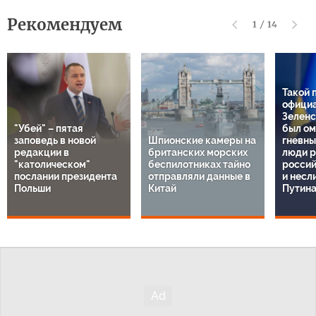
Рекомендуем
1
/
14
Такой 
официа
Зеленс
"Убей" – пятая
был ом
заповедь в новой
Шпионские камеры на
гневны
редакции в
британских морских
люди р
"католическом"
беспилотниках тайно
россий
послании президента
отправляли данные в
и несл
Польши
Китай
Путин