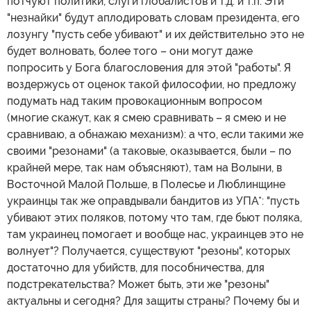
потчуют политики, слуги глобалистов и т.д. и т.п. Эти
"незнайки" будут аплодировать словам президента, его
лозунгу "пусть себе убивают" и их действительно это не
будет волновать, более того – они могут даже
попросить у Бога благословения для этой "работы". Я
воздержусь от оценок такой философии, но предложу
подумать над таким провокационным вопросом
(многие скажут, как я смею сравнивать – я смею и не
сравниваю, а обнажаю механизм): а что, если такими же
своими "резонами" (а таковые, оказывается, были – по
крайней мере, так нам объясняют), там на Волыни, в
Восточной Малой Польше, в Полесье и Люблинщине
украинцы так же оправдывали бандитов из УПА*: "пусть
убивают этих поляков, потому что там, где бьют поляка,
там украинец помогает и вообще нас, украинцев это не
волнует"? Получается, существуют "резоны", которых
достаточно для убийств, для пособничества, для
подстрекательства? Может быть, эти же "резоны"
актуальны и сегодня? Для защиты страны? Почему бы и