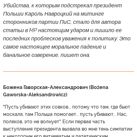
Убийства, к которым подстрекал президент
Польши Кароль Навроцкий на митинге
сторонников партии ПиС, стало для автора
статьи в MP настоящим ударом и лишило ее
последних проблесков уважения к политику. Это
самое настоящее моральное падение и
банальное озверение, пишет она.
Божена Гаворская-Александрович (Bożena
Gaworska-Aleksandrowicz)
"Пусть убивают этих совков... потому что там, где бьют
москаля, там Польша помогает... пусть убивают... Нас,
поляков, это не волнует". Если первая часть
выступления президента вызвала во мне тень симпатии
к некоторым его витиеватым и патетическим