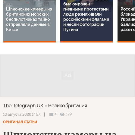
был омрачен
Шпионские камеры на
гневными протестами:
Россий
британских морских
люди размахивали
блокад
беспилотниках тайно
российскими флагами
Украин
отправляли данные в
и несли фотографии
баллис
Китай
Путина
ракеты
The Telegraph UK
Великобритания
4
529
10 августа 2026 14:57
ОРИГИНАЛ СТАТЬИ
Шпионские камеры на