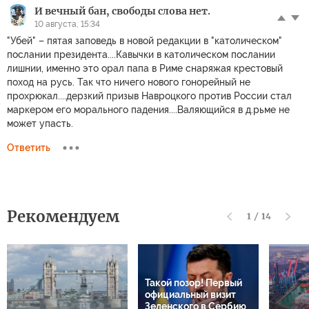
И вечный бан, свободы слова нет.
10 августа, 15:34
"Убей" – пятая заповедь в новой редакции в "католическом"
послании президента....Кавычки в католическом послании
лишнии, именно это орал папа в Риме снаряжая крестовый
поход на русь. Так что ничего нового гонорейный не
прохрюкал....дерзкий призыв Навроцкого против России стал
маркером его морального падения....Валяющийся в д.рьме не
может упасть.
Ответить
Рекомендуем
1
/
14
Такой позор! Первый
официальный визит
Зеленского в Сербию