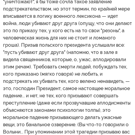
"уничтожают", я бы тоже сочла такое заявление
подстрекательством, но этот термин, по крайней мере
вписывается в логику военного лексикона — идет
война, люди убивают друг друга (опущу, что они делают
это по приказу тех, у кого есть на то свои "резоны", а
человеческая жизнь для них не стоит и ломаного
гроша). Призыв польского президента услышали все:
"пусть убивают друг друга" (напомню, что в зале я
видела священников, которые, о, ужас, аплодировали
этим речам). Требовать смерти людей, побуждать тех,
кого приказано (мягко говоря) не любить, и
подстрекать их убивать тех, кого велено ненавидеть, —
это, господин Президент, самое настоящее моральное
падение... и нет, не тех, кого призывают совершать
преступление (даже если прозвучавшие аплодисменты
объясняются законами психологии толпы), это
моральное падение призывающего делать ужасные
вещи, это банальное озверение. (Вы что-то говорили о
Волыни... При упоминании этой трагедии призываю вас