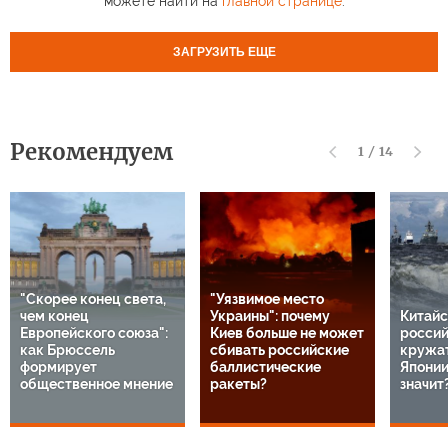
можете найти на
главной странице
.
ЗАГРУЗИТЬ ЕЩЕ
Рекомендуем
1
/
14
"Скорее конец света,
"Уязвимое место
чем конец
Украины": почему
Китайс
Европейского союза":
Киев больше не может
россий
как Брюссель
сбивать российские
кружат
формирует
баллистические
Японии
общественное мнение
ракеты?
значит