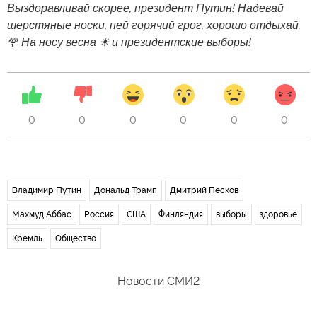
Выздоравливай скорее, президент Путин! Надевай
шерстяные носки, пей горячий грог, хорошо отдыхай.
🌹 На носу весна ☀ и президентские выборы!
0
0
0
0
0
0
Владимир Путин
Дональд Трамп
Дмитрий Песков
Махмуд Аббас
Россия
США
Финляндия
выборы
здоровье
Кремль
Общество
Новости СМИ2