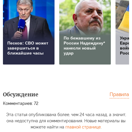
По бежавшему из
Украи
Песков: СВО может
России Надеждину*
Европ
завершиться в
нанесли новый
войну
ближайшие часы
удар
Росс
Обсуждение
Правила
Комментариев: 72
Эта статья опубликована более, чем 24 часа назад, а значит,
она недоступна для комментирования. Новые материалы вы
можете найти на
главной странице
.