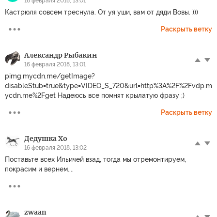
16 февраля 2018, 13:01
Кастрюля совсем треснула. От уя уши, вам от дяди Вовы. )))
Раскрыть ветку
Александр Рыбакин
16 февраля 2018, 13:01
pimg.mycdn.me/getImage?
disableStub=true&type=VIDEO_S_720&url=http%3A%2F%2Fvdp.m
ycdn.me%2Fget Надеюсь все помнят крылатую фразу ;)
Раскрыть ветку
Дедушка Хо
16 февраля 2018, 13:02
Поставьте всех Ильичей взад, тогда мы отремонтируем,
покрасим и вернем....
zwaan