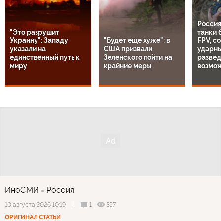
Россия
"Это разрушит
танки 
Украину": Западу
"Будет еще хуже": в
FPV, с
указали на
США призвали
ударны
единственный путь к
Зеленского пойти на
разве
миру
крайние меры
возмо
ИноСМИ
Россия
1
357
10 августа 2026 10:19
ОРИГИНАЛ СТАТЬИ