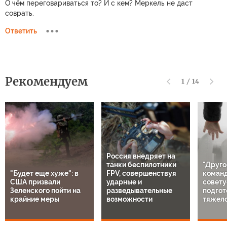
О чём переговариваться то? И с кем? Меркель не даст
соврать.
Ответить
Рекомендуем
1
/
14
Россия внедряет на
танки беспилотники
"Друго
"Будет еще хуже": в
FPV, совершенствуя
команд
США призвали
ударные и
совету
Зеленского пойти на
разведывательные
подгот
крайние меры
возможности
тяжело