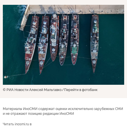
© РИА Новости Алексей Мальгавко
Перейти в фотобанк
Материалы ИноСМИ содержат оценки исключительно зарубежных СМИ
и не отражают позицию редакции ИноСМИ
Читать inosmi.ru в