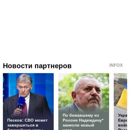
Новости партнеров
INFOX
По бежавшему из
Украи
Песков: СВО может
России Надеждину*
Европ
завершиться в
нанесли новый
войну
ближайшие часы
удар
Росс