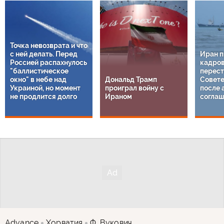
Точка невозврата и что
с ней делать. Перед
Иран п
Россией распахнулось
кадро
"баллистическое
перест
окно" в небе над
Дональд Трамп
Совете
Украиной, но момент
проиграл войну с
после 
не продлится долго
Ираном
соглаш
Advance
Хорватия
Ф. Вукович