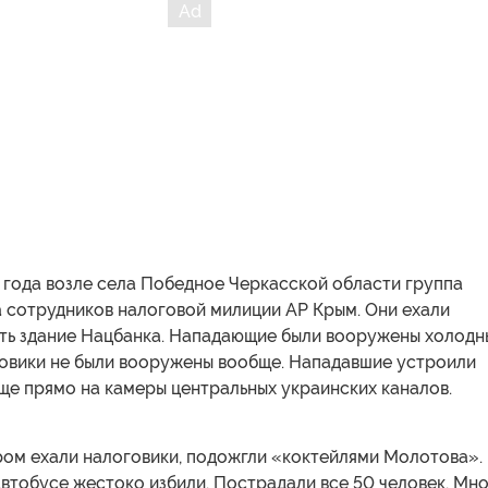
 года возле села Победное Черкасской области группа
а сотрудников налоговой милиции АР Крым. Они ехали
ять здание Нацбанка. Нападающие были вооружены холод
овики не были вооружены вообще. Нападавшие устроили
ще прямо на камеры центральных украинских каналов.
ром ехали налоговики, подожгли «коктейлями Молотова».
 автобусе жестоко избили. Пострадали все 50 человек. Мн