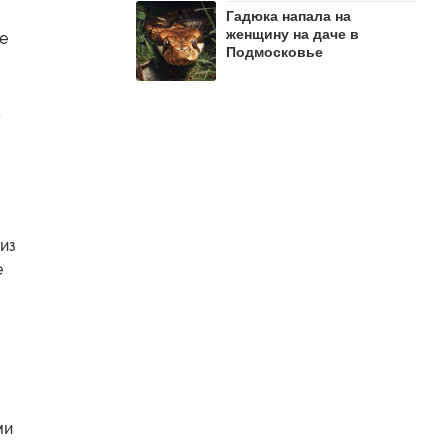
Гадюка напала на
женщину на даче в
е
Подмосковье
а
из
е
ми