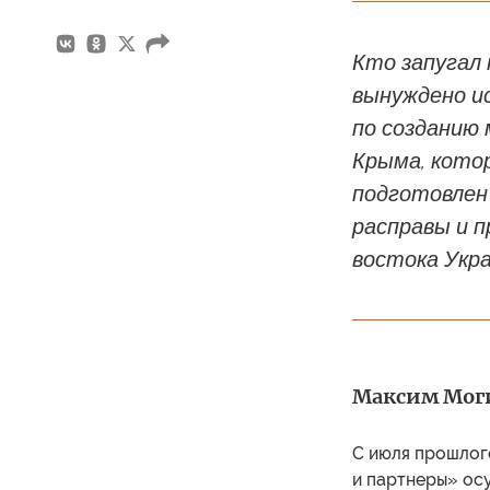
Кто запугал 
вынуждено и
по созданию 
Крыма, котор
подготовлен 
расправы и 
востока Укр
Максим Мог
С июля прошлог
и партнеры» ос