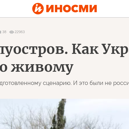
38
22963
уостров. Как Укр
по живому
одготовленному сценарию. И это были не росс