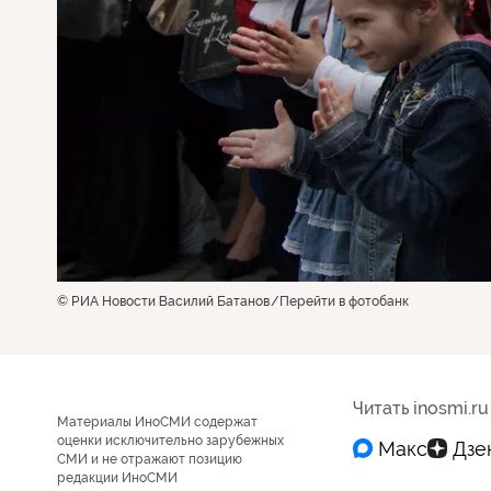
© РИА Новости Василий Батанов
Перейти в фотобанк
Читать inosmi.ru
Материалы ИноСМИ содержат
оценки исключительно зарубежных
СМИ и не отражают позицию
редакции ИноСМИ