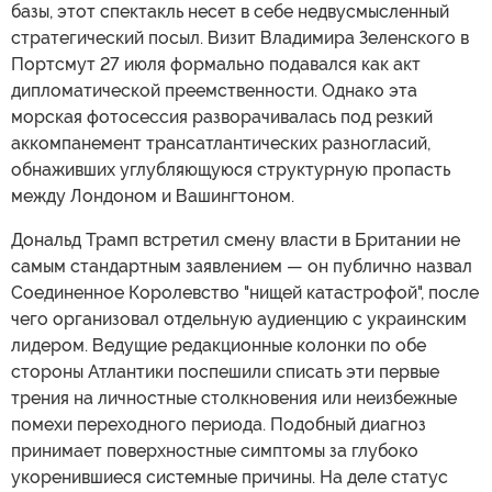
базы, этот спектакль несет в себе недвусмысленный
стратегический посыл. Визит Владимира Зеленского в
Портсмут 27 июля формально подавался как акт
дипломатической преемственности. Однако эта
морская фотосессия разворачивалась под резкий
аккомпанемент трансатлантических разногласий,
обнаживших углубляющуюся структурную пропасть
между Лондоном и Вашингтоном.
Дональд Трамп встретил смену власти в Британии не
самым стандартным заявлением — он публично назвал
Соединенное Королевство "нищей катастрофой", после
чего организовал отдельную аудиенцию с украинским
лидером. Ведущие редакционные колонки по обе
стороны Атлантики поспешили списать эти первые
трения на личностные столкновения или неизбежные
помехи переходного периода. Подобный диагноз
принимает поверхностные симптомы за глубоко
укоренившиеся системные причины. На деле статус