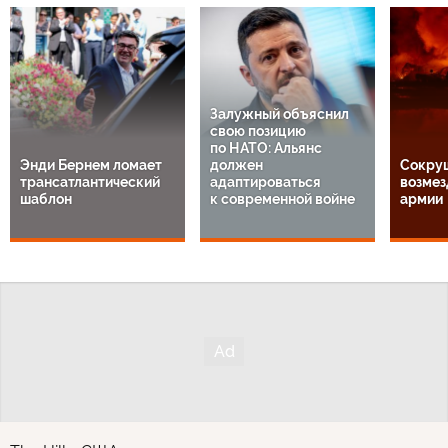
Залужный объяснил
свою позицию
по НАТО: Альянс
Энди Бернем ломает
должен
Сокру
трансатлантический
адаптироваться
возмез
шаблон
к современной войне
армии