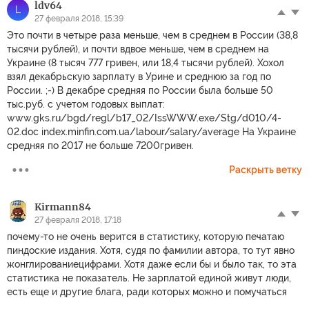
ldv64
L
27 февраля 2018, 15:39
Это почти в четыре раза меньше, чем в среднем в России (38,8
тысячи рублей), и почти вдвое меньше, чем в среднем на
Украине (8 тысяч 777 гривен, или 18,4 тысячи рублей). Хохол
взял декабрьскую зарплату в Урине и среднюю за год по
России. ;-) В декабре средняя по России была больше 50
тыс.руб. с учетом годовых выплат:
www.gks.ru/bgd/regl/b17_02/IssWWW.exe/Stg/d010/4-
02.doc index.minfin.com.ua/labour/salary/average На Украине
средняя по 2017 не больше 7200гривен.
Раскрыть ветку
Kirmann84
27 февраля 2018, 17:18
почему-то не очень верится в статистику, которую печатаю
пиндоские издания. Хотя, судя по фамилии автора, то тут явно
жонглированиецифрами. Хотя даже если бы и было так, то эта
статистика не показатель. Не зарплатой единой живут люди,
есть еще и другие блага, ради которых можно и помучаться