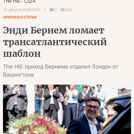
The Hill
США
0
623
06 августа 2026 12:57
ОРИГИНАЛ СТАТЬИ
Энди Бернем ломает
трансатлантический
шаблон
The Hill: приход Бернема отдалил Лондон от
Вашингтона