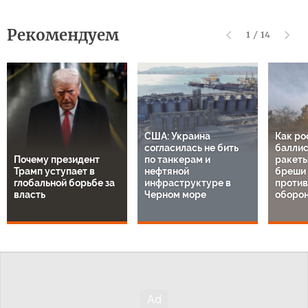
Рекомендуем
1
/
14
США: Украина
Как ро
согласилась не бить
баллис
Почему президент
по танкерам и
ракеты
Трамп уступает в
нефтяной
бреши 
глобальной борьбе за
инфраструктуре в
проти
власть
Черном море
оборон