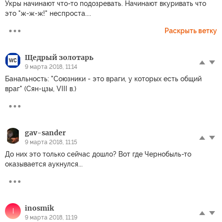
Укры начинают что-то подозревать. Начинают вкуривать что
это "ж-ж-ж!" неспроста....
Раскрыть ветку
Щедрый золотарь
9 марта 2018, 11:14
Банальность: "Союзники - это враги, у которых есть общий
враг" (Сян-цзы, VIII в.)
gav-sander
9 марта 2018, 11:15
До них это только сейчас дошло? Вот где Чернобыль-то
оказывается аукнулся...
inosmik
I
9 марта 2018, 11:19