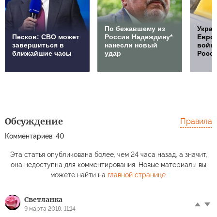
По бежавшему из
Украи
Песков: СВО может
России Надеждину*
Европ
завершиться в
нанесли новый
войну
ближайшие часы
удар
Росс
Обсуждение
Правила
Комментариев: 40
Эта статья опубликована более, чем 24 часа назад, а значит,
она недоступна для комментирования. Новые материалы вы
можете найти на
главной странице
.
Светланка
9 марта 2018, 11:14