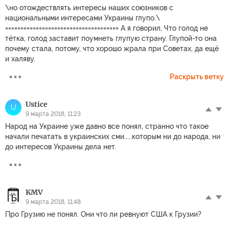
\но отождествлять интересы наших союзников с
национальными интересами Украины глупо.\
===================================== А я говорил, Что голод не
тётка, голод заставит поумнеть глупую страну. Глупой-то она
почему стала, потому, что хорошо жрала при Советах, да ещё
и халяву.
Раскрыть ветку
Ustice
U
9 марта 2018, 11:23
Народ на Украине уже давно все понял, странно что такое
начали печатать в украинских сми.....которым ни до народа, ни
до интересов Украины дела нет.
KMV
9 марта 2018, 11:48
Про Грузию не понял. Они что ли ревнуют США к Грузии?