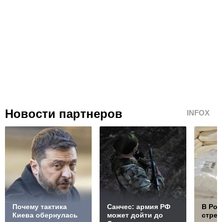
Новости партнеров
INFOX
Почему тактика
Санчес: армия РФ
В Ро
Киева обернулась
может дойти до
стре