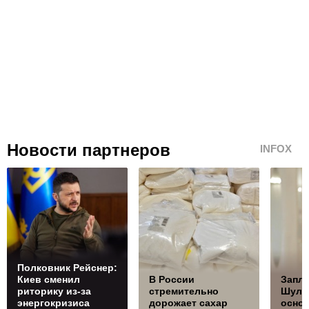
Новости партнеров
INFOX
Полковник Рейснер:
Киев сменил
В России
Запла
риторику из-за
стремительно
Шуль
энергокризиса
дорожает сахар
осно