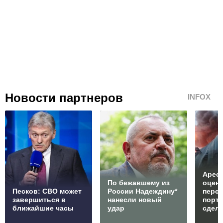
Новости партнеров
INFOX
Арест
По бежавшему из
оцен
Песков: СВО может
России Надеждину*
перс
завершиться в
нанесли новый
порто
ближайшие часы
удар
сдел