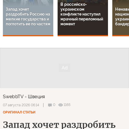
В российско-
Запад хочет
украинском
Ненави
раздробить Россию на
конфликте наступил
национ
мелкие государства и
мрачный переломный
украин
поглотить ее по частям
момент
банде
SwebbTV
Швеция
0
1165
07 августа 2026 06:14
ОРИГИНАЛ СТАТЬИ
Запад хочет раздробить