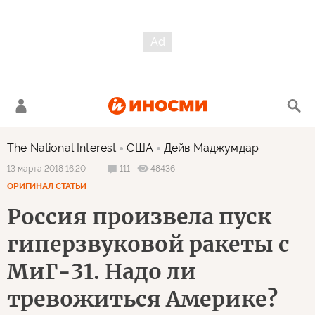
The National Interest
США
Дейв Маджумдар
111
48436
13 марта 2018 16:20
ОРИГИНАЛ СТАТЬИ
Россия произвела пуск
гиперзвуковой ракеты с
МиГ-31. Надо ли
тревожиться Америке?