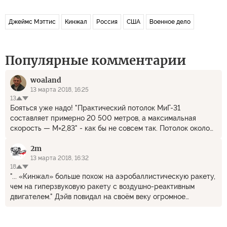
Джеймс Мэттис
Кинжал
Россия
США
Военное дело
Популярные комментарии
woaland
13 марта 2018, 16:25
13
Бояться уже надо! "Практический потолок МиГ-31
составляет примерно 20 500 метров, а максимальная
скорость — М=2,83" - как бы не совсем так. Потолок около
30 км, а скорость до 4 000 км/час. И не надо ля-ля - у
2m
России гиперзвуковой двигатель есть!
13 марта 2018, 16:32
18
"... «Кинжал» больше похож на аэробаллистическую ракету,
чем на гиперзвуковую ракету с воздушно-реактивным
двигателем." Дэйв повидал на своём веку огромное
количество гиперзвуковых ракет, большинство из которых
имели воздушно-реактивные двигатели. Ржал.