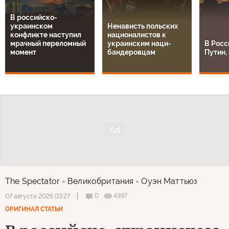
В российско-
украинском
Ненависть польских
конфликте наступил
националистов к
мрачный переломный
украинским наци-
В Росс
момент
бандеровцам
Путин, 
The Spectator
Великобритания
Оуэн Маттьюз
0
4397
07 августа 2026 03:27
ОРИГИНАЛ СТАТЬИ